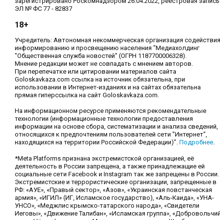
зарегистрировано Роскомнадзором 26.04.2022, реестровая запись
ЭЛ № ФС 77 - 82837
18+
Учредитель: Автономная некоммерческая организация содействи
информированию и просвещению населения "Медиахолдинг
"Общественная служба новостей" (ОГРН 1187700006328).
Мнение редакции может не совпадать с мнением авторов.
При перепечатке или цитировании материалов сайта
Goloskavkaza.com ссылка на источник обязательна, при
использовании в Интернет-изданиях и на сайтах обязательна
прямая гиперссылка на сайт Goloskavkaza.com.
На информационном ресурсе применяются рекомендательные
технологии (информационные технологии предоставления
информации на основе сбора, систематизации и анализа сведений,
относящихся к предпочтениям пользователей сети "Интернет",
находящихся на территории Российской Федерации)".
Подробнее
.
*Meta Platforms признана экстремистской организацией, её
деятельность в России запрещена, а также принадлежащие ей
социальные сети Facebook и Instagram так же запрещены в России.
Экстремистские и террористические организации, запрещенные в
РФ: «АУЕ», «Правый сектор», «Азов», «Украинская повстанческая
армия», «ИГИЛ» (ИГ, Исламское государство), «Аль-Каида», «УНА-
УНСО», «Меджлис крымско-татарского народа», «Свидетели
Иеговы», «Движение Талибан», «Исламская группа», «Добровольчи