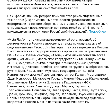
Goloskavkaza.com ссылка на источник обязательна, при
использовании в Интернет-изданиях и на сайтах обязательна
прямая гиперссылка на сайт Goloskavkaza.com.
На информационном ресурсе применяются рекомендательные
технологии (информационные технологии предоставления
информации на основе сбора, систематизации и анализа сведений,
относящихся к предпочтениям пользователей сети "Интернет",
находящихся на территории Российской Федерации)".
Подробнее
.
*Meta Platforms признана экстремистской организацией, её
деятельность в России запрещена, а также принадлежащие ей
социальные сети Facebook и Instagram так же запрещены в России.
Экстремистские и террористические организации, запрещенные в
РФ: «АУЕ», «Правый сектор», «Азов», «Украинская повстанческая
армия», «ИГИЛ» (ИГ, Исламское государство), «Аль-Каида», «УНА-
УНСО», «Меджлис крымско-татарского народа», «Свидетели
Иеговы», «Движение Талибан», «Исламская группа», «Добровольчи
рух», «Чёрный комитет», «Мужское государство», «Штабы
Навального» и другие. Перечень иноагентов: Галкин, Моргенштерн,
Дудь, Невзоров, Макаревич, Гордон, Мирон Фёдоров (Оксимирон),
Смольянинов, Монеточка (Елизавета Гардымова), ФБК,
Навальный, Голос Америки, Дождь, Медуза, Верзилов,
Толоконникова, Понасенков, Пивоваров, Быков, Шац, Глуховский,
Долин, Троицкий, Земфира, Гудков, Варламов, Прусикин и другие.
Полный перечень лиц и организаций, находящихся под судебным
запретом в России, можно найти на сайте Минюста РФ.