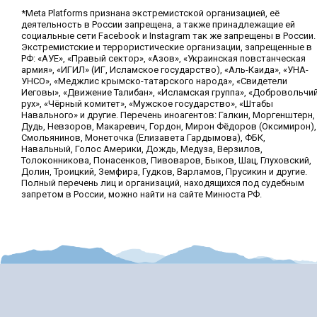
*Meta Platforms признана экстремистской организацией, её
деятельность в России запрещена, а также принадлежащие ей
социальные сети Facebook и Instagram так же запрещены в России.
Экстремистские и террористические организации, запрещенные в
РФ: «АУЕ», «Правый сектор», «Азов», «Украинская повстанческая
армия», «ИГИЛ» (ИГ, Исламское государство), «Аль-Каида», «УНА-
УНСО», «Меджлис крымско-татарского народа», «Свидетели
Иеговы», «Движение Талибан», «Исламская группа», «Добровольчи
рух», «Чёрный комитет», «Мужское государство», «Штабы
Навального» и другие. Перечень иноагентов: Галкин, Моргенштерн,
Дудь, Невзоров, Макаревич, Гордон, Мирон Фёдоров (Оксимирон),
Смольянинов, Монеточка (Елизавета Гардымова), ФБК,
Навальный, Голос Америки, Дождь, Медуза, Верзилов,
Толоконникова, Понасенков, Пивоваров, Быков, Шац, Глуховский,
Долин, Троицкий, Земфира, Гудков, Варламов, Прусикин и другие.
Полный перечень лиц и организаций, находящихся под судебным
запретом в России, можно найти на сайте Минюста РФ.