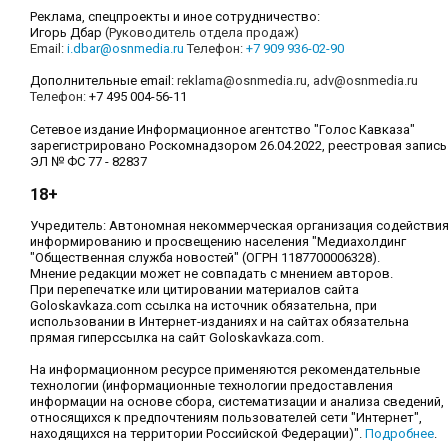
Реклама, спецпроекты и иное сотрудничество:
Игорь Дбар
(Руководитель отдела продаж)
Email:
i.dbar@osnmedia.ru
Телефон:
+7 909 936-02-90
Дополнительные email:
reklama@osnmedia.ru
,
adv@osnmedia.ru
Телефон:
+7 495 004-56-11
Сетевое издание Информационное агентство "Голос Кавказа"
зарегистрировано Роскомнадзором 26.04.2022, реестровая запись
ЭЛ № ФС 77 - 82837
18+
Учредитель: Автономная некоммерческая организация содействи
информированию и просвещению населения "Медиахолдинг
"Общественная служба новостей" (ОГРН 1187700006328).
Мнение редакции может не совпадать с мнением авторов.
При перепечатке или цитировании материалов сайта
Goloskavkaza.com ссылка на источник обязательна, при
использовании в Интернет-изданиях и на сайтах обязательна
прямая гиперссылка на сайт Goloskavkaza.com.
На информационном ресурсе применяются рекомендательные
технологии (информационные технологии предоставления
информации на основе сбора, систематизации и анализа сведений,
относящихся к предпочтениям пользователей сети "Интернет",
находящихся на территории Российской Федерации)".
Подробнее
.