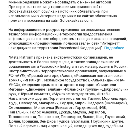
Мнение редакции может не совпадать с мнением авторов.
При перепечатке или цитировании материалов сайта
Goloskavkaza.com ссылка на источник обязательна, при
использовании в Интернет-изданиях и на сайтах обязательна
прямая гиперссылка на сайт Goloskavkaza.com.
На информационном ресурсе применяются рекомендательные
технологии (информационные технологии предоставления
информации на основе сбора, систематизации и анализа сведений,
относящихся к предпочтениям пользователей сети "Интернет",
находящихся на территории Российской Федерации)".
Подробнее
.
*Meta Platforms признана экстремистской организацией, её
деятельность в России запрещена, а также принадлежащие ей
социальные сети Facebook и Instagram так же запрещены в России.
Экстремистские и террористические организации, запрещенные в
РФ: «АУЕ», «Правый сектор», «Азов», «Украинская повстанческая
армия», «ИГИЛ» (ИГ, Исламское государство), «Аль-Каида», «УНА-
УНСО», «Меджлис крымско-татарского народа», «Свидетели
Иеговы», «Движение Талибан», «Исламская группа», «Добровольчи
рух», «Чёрный комитет», «Мужское государство», «Штабы
Навального» и другие. Перечень иноагентов: Галкин, Моргенштерн,
Дудь, Невзоров, Макаревич, Гордон, Мирон Фёдоров (Оксимирон),
Смольянинов, Монеточка (Елизавета Гардымова), ФБК,
Навальный, Голос Америки, Дождь, Медуза, Верзилов,
Толоконникова, Понасенков, Пивоваров, Быков, Шац, Глуховский,
Долин, Троицкий, Земфира, Гудков, Варламов, Прусикин и другие.
Полный перечень лиц и организаций, находящихся под судебным