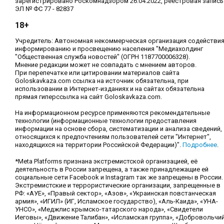
зарегистрировано Роскомнадзором 26.04.2022, реестровая запись
ЭЛ № ФС 77 - 82837
18+
Учредитель: Автономная некоммерческая организация содействи
информированию и просвещению населения "Медиахолдинг
"Общественная служба новостей" (ОГРН 1187700006328).
Мнение редакции может не совпадать с мнением авторов.
При перепечатке или цитировании материалов сайта
Goloskavkaza.com ссылка на источник обязательна, при
использовании в Интернет-изданиях и на сайтах обязательна
прямая гиперссылка на сайт Goloskavkaza.com.
На информационном ресурсе применяются рекомендательные
технологии (информационные технологии предоставления
информации на основе сбора, систематизации и анализа сведений,
относящихся к предпочтениям пользователей сети "Интернет",
находящихся на территории Российской Федерации)".
Подробнее
.
*Meta Platforms признана экстремистской организацией, её
деятельность в России запрещена, а также принадлежащие ей
социальные сети Facebook и Instagram так же запрещены в России.
Экстремистские и террористические организации, запрещенные в
РФ: «АУЕ», «Правый сектор», «Азов», «Украинская повстанческая
армия», «ИГИЛ» (ИГ, Исламское государство), «Аль-Каида», «УНА-
УНСО», «Меджлис крымско-татарского народа», «Свидетели
Иеговы», «Движение Талибан», «Исламская группа», «Добровольчи