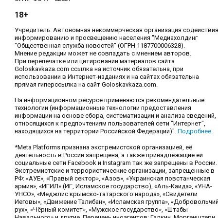
18+
Учредитель: Автономная некоммерческая организация содействи
информированию и просвещению населения "Медиахолдинг
"Общественная служба новостей" (ОГРН 1187700006328).
Мнение редакции может не совпадать с мнением авторов.
При перепечатке или цитировании материалов сайта
Goloskavkaza.com ссылка на источник обязательна, при
использовании в Интернет-изданиях и на сайтах обязательна
прямая гиперссылка на сайт Goloskavkaza.com.
На информационном ресурсе применяются рекомендательные
технологии (информационные технологии предоставления
информации на основе сбора, систематизации и анализа сведений,
относящихся к предпочтениям пользователей сети "Интернет",
находящихся на территории Российской Федерации)".
Подробнее
.
*Meta Platforms признана экстремистской организацией, её
деятельность в России запрещена, а также принадлежащие ей
социальные сети Facebook и Instagram так же запрещены в России.
Экстремистские и террористические организации, запрещенные в
РФ: «АУЕ», «Правый сектор», «Азов», «Украинская повстанческая
армия», «ИГИЛ» (ИГ, Исламское государство), «Аль-Каида», «УНА-
УНСО», «Меджлис крымско-татарского народа», «Свидетели
Иеговы», «Движение Талибан», «Исламская группа», «Добровольчи
рух», «Чёрный комитет», «Мужское государство», «Штабы
Навального» и другие. Перечень иноагентов: Галкин, Моргенштерн,