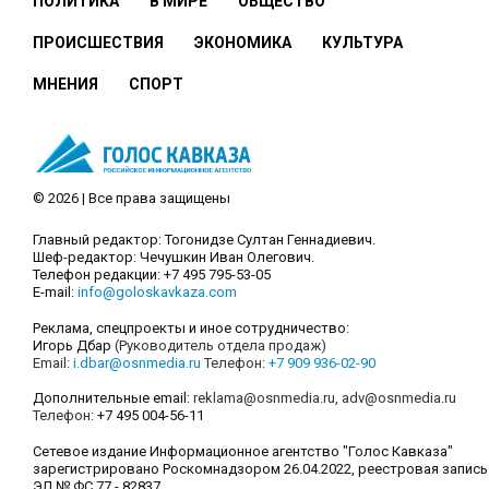
ПОЛИТИКА
В МИРЕ
ОБЩЕСТВО
ПРОИСШЕСТВИЯ
ЭКОНОМИКА
КУЛЬТУРА
МНЕНИЯ
СПОРТ
© 2026 | Все права защищены
Главный редактор: Тогонидзе Султан Геннадиевич.
Шеф-редактор: Чечушкин Иван Олегович.
Телефон редакции: +7 495 795-53-05
E-mail:
info@goloskavkaza.com
Реклама, спецпроекты и иное сотрудничество:
Игорь Дбар
(Руководитель отдела продаж)
Email:
i.dbar@osnmedia.ru
Телефон:
+7 909 936-02-90
Дополнительные email:
reklama@osnmedia.ru
,
adv@osnmedia.ru
Телефон:
+7 495 004-56-11
Сетевое издание Информационное агентство "Голос Кавказа"
зарегистрировано Роскомнадзором 26.04.2022, реестровая запись
ЭЛ № ФС 77 - 82837