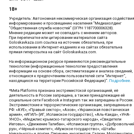
18+
Учредитель: Автономная некоммерческая организация содействи
информированию и просвещению населения "Медиахолдинг
"Общественная служба новостей" (ОГРН 1187700006328).
Мнение редакции может не совпадать с мнением авторов.
При перепечатке или цитировании материалов сайта
Goloskavkaza.com ссылка на источник обязательна, при
использовании в Интернет-изданиях и на сайтах обязательна
прямая гиперссылка на сайт Goloskavkaza.com.
На информационном ресурсе применяются рекомендательные
технологии (информационные технологии предоставления
информации на основе сбора, систематизации и анализа сведений,
относящихся к предпочтениям пользователей сети "Интернет",
находящихся на территории Российской Федерации)".
Подробнее
.
*Meta Platforms признана экстремистской организацией, её
деятельность в России запрещена, а также принадлежащие ей
социальные сети Facebook и Instagram так же запрещены в России.
Экстремистские и террористические организации, запрещенные в
РФ: «АУЕ», «Правый сектор», «Азов», «Украинская повстанческая
армия», «ИГИЛ» (ИГ, Исламское государство), «Аль-Каида», «УНА-
УНСО», «Меджлис крымско-татарского народа», «Свидетели
Иеговы», «Движение Талибан», «Исламская группа», «Добровольчи
рух», «Чёрный комитет», «Мужское государство», «Штабы
Навального» и другие. Перечень иноагентов: Галкин, Моргенштерн,