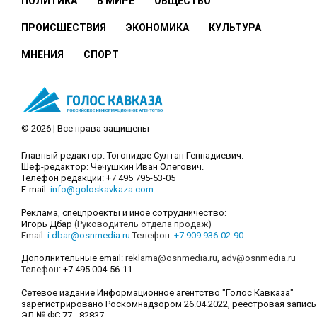
ПОЛИТИКА
В МИРЕ
ОБЩЕСТВО
ПРОИСШЕСТВИЯ
ЭКОНОМИКА
КУЛЬТУРА
МНЕНИЯ
СПОРТ
© 2026 | Все права защищены
Главный редактор: Тогонидзе Султан Геннадиевич.
Шеф-редактор: Чечушкин Иван Олегович.
Телефон редакции: +7 495 795-53-05
E-mail:
info@goloskavkaza.com
Реклама, спецпроекты и иное сотрудничество:
Игорь Дбар
(Руководитель отдела продаж)
Email:
i.dbar@osnmedia.ru
Телефон:
+7 909 936-02-90
Дополнительные email:
reklama@osnmedia.ru
,
adv@osnmedia.ru
Телефон:
+7 495 004-56-11
Сетевое издание Информационное агентство "Голос Кавказа"
зарегистрировано Роскомнадзором 26.04.2022, реестровая запись
ЭЛ № ФС 77 - 82837