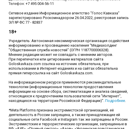
Телефон:
+7 495 004-56-11
Сетевое издание Информационное агентство "Голос Кавказа"
зарегистрировано Роскомнадзором 26.04.2022, реестровая запись
ЭЛ № ФС 77 - 82837
18+
Учредитель: Автономная некоммерческая организация содействи
информированию и просвещению населения "Медиахолдинг
"Общественная служба новостей" (ОГРН 1187700006328).
Мнение редакции может не совпадать с мнением авторов.
При перепечатке или цитировании материалов сайта
Goloskavkaza.com ссылка на источник обязательна, при
использовании в Интернет-изданиях и на сайтах обязательна
прямая гиперссылка на сайт Goloskavkaza.com.
На информационном ресурсе применяются рекомендательные
технологии (информационные технологии предоставления
информации на основе сбора, систематизации и анализа сведений,
относящихся к предпочтениям пользователей сети "Интернет",
находящихся на территории Российской Федерации)".
Подробнее
.
*Meta Platforms признана экстремистской организацией, её
деятельность в России запрещена, а также принадлежащие ей
социальные сети Facebook и Instagram так же запрещены в России.
Экстремистские и террористические организации, запрещенные в
РФ: «АУЕ», «Правый сектор», «Азов», «Украинская повстанческая