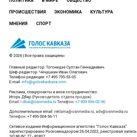
ПОЛИТИКА
В МИРЕ
ОБЩЕСТВО
ПРОИСШЕСТВИЯ
ЭКОНОМИКА
КУЛЬТУРА
МНЕНИЯ
СПОРТ
© 2026 | Все права защищены
Главный редактор: Тогонидзе Султан Геннадиевич.
Шеф-редактор: Чечушкин Иван Олегович.
Телефон редакции: +7 495 795-53-05
E-mail:
info@goloskavkaza.com
Реклама, спецпроекты и иное сотрудничество:
Игорь Дбар
(Руководитель отдела продаж)
Email:
i.dbar@osnmedia.ru
Телефон:
+7 909 936-02-90
Дополнительные email:
reklama@osnmedia.ru
,
adv@osnmedia.ru
Телефон:
+7 495 004-56-11
Сетевое издание Информационное агентство "Голос Кавказа"
зарегистрировано Роскомнадзором 26.04.2022, реестровая запись
ЭЛ № ФС 77 - 82837