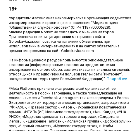
18+
Учредитель: Автономная некоммерческая организация содействи
информированию и просвещению населения "Медиахолдинг
"Общественная служба новостей" (ОГРН 1187700006328).
Мнение редакции может не совпадать с мнением авторов.
При перепечатке или цитировании материалов сайта
Goloskavkaza.com ссылка на источник обязательна, при
использовании в Интернет-изданиях и на сайтах обязательна
прямая гиперссылка на сайт Goloskavkaza.com.
На информационном ресурсе применяются рекомендательные
технологии (информационные технологии предоставления
информации на основе сбора, систематизации и анализа сведений,
относящихся к предпочтениям пользователей сети "Интернет",
находящихся на территории Российской Федерации)".
Подробнее
.
*Meta Platforms признана экстремистской организацией, её
деятельность в России запрещена, а также принадлежащие ей
социальные сети Facebook и Instagram так же запрещены в России.
Экстремистские и террористические организации, запрещенные в
РФ: «АУЕ», «Правый сектор», «Азов», «Украинская повстанческая
армия», «ИГИЛ» (ИГ, Исламское государство), «Аль-Каида», «УНА-
УНСО», «Меджлис крымско-татарского народа», «Свидетели
Иеговы», «Движение Талибан», «Исламская группа», «Добровольчи
рух», «Чёрный комитет», «Мужское государство», «Штабы
Навального» и другие. Перечень иноагентов: Галкин, Моргенштерн,