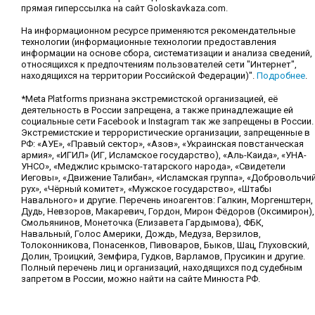
прямая гиперссылка на сайт Goloskavkaza.com.
На информационном ресурсе применяются рекомендательные
технологии (информационные технологии предоставления
информации на основе сбора, систематизации и анализа сведений,
относящихся к предпочтениям пользователей сети "Интернет",
находящихся на территории Российской Федерации)".
Подробнее
.
*Meta Platforms признана экстремистской организацией, её
деятельность в России запрещена, а также принадлежащие ей
социальные сети Facebook и Instagram так же запрещены в России.
Экстремистские и террористические организации, запрещенные в
РФ: «АУЕ», «Правый сектор», «Азов», «Украинская повстанческая
армия», «ИГИЛ» (ИГ, Исламское государство), «Аль-Каида», «УНА-
УНСО», «Меджлис крымско-татарского народа», «Свидетели
Иеговы», «Движение Талибан», «Исламская группа», «Добровольчи
рух», «Чёрный комитет», «Мужское государство», «Штабы
Навального» и другие. Перечень иноагентов: Галкин, Моргенштерн,
Дудь, Невзоров, Макаревич, Гордон, Мирон Фёдоров (Оксимирон),
Смольянинов, Монеточка (Елизавета Гардымова), ФБК,
Навальный, Голос Америки, Дождь, Медуза, Верзилов,
Толоконникова, Понасенков, Пивоваров, Быков, Шац, Глуховский,
Долин, Троицкий, Земфира, Гудков, Варламов, Прусикин и другие.
Полный перечень лиц и организаций, находящихся под судебным
запретом в России, можно найти на сайте Минюста РФ.