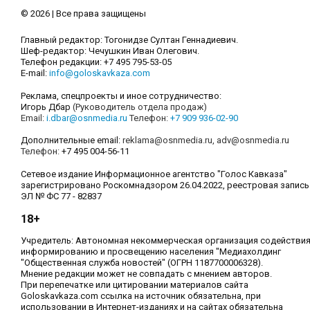
© 2026 | Все права защищены
Главный редактор: Тогонидзе Султан Геннадиевич.
Шеф-редактор: Чечушкин Иван Олегович.
Телефон редакции: +7 495 795-53-05
E-mail:
info@goloskavkaza.com
Реклама, спецпроекты и иное сотрудничество:
Игорь Дбар
(Руководитель отдела продаж)
Email:
i.dbar@osnmedia.ru
Телефон:
+7 909 936-02-90
Дополнительные email:
reklama@osnmedia.ru
,
adv@osnmedia.ru
Телефон:
+7 495 004-56-11
Сетевое издание Информационное агентство "Голос Кавказа"
зарегистрировано Роскомнадзором 26.04.2022, реестровая запись
ЭЛ № ФС 77 - 82837
18+
Учредитель: Автономная некоммерческая организация содействи
информированию и просвещению населения "Медиахолдинг
"Общественная служба новостей" (ОГРН 1187700006328).
Мнение редакции может не совпадать с мнением авторов.
При перепечатке или цитировании материалов сайта
Goloskavkaza.com ссылка на источник обязательна, при
использовании в Интернет-изданиях и на сайтах обязательна