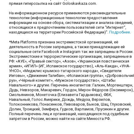
прямая гиперссылка на сайт Goloskavkaza.com.
На информационном ресурсе применяются рекомендательные
технологии (информационные технологии предоставления
информации на основе сбора, систематизации и анализа сведений,
относящихся к предпочтениям пользователей сети "Интернет",
находящихся на территории Российской Федерации)".
Подробнее
.
*Meta Platforms признана экстремистской организацией, её
деятельность в России запрещена, а также принадлежащие ей
социальные сети Facebook и Instagram так же запрещены в России.
Экстремистские и террористические организации, запрещенные в
РФ: «АУЕ», «Правый сектор», «Азов», «Украинская повстанческая
армия», «ИГИЛ» (ИГ, Исламское государство), «Аль-Каида», «УНА-
УНСО», «Меджлис крымско-татарского народа», «Свидетели
Иеговы», «Движение Талибан», «Исламская группа», «Добровольчи
рух», «Чёрный комитет», «Мужское государство», «Штабы
Навального» и другие. Перечень иноагентов: Галкин, Моргенштерн,
Дудь, Невзоров, Макаревич, Гордон, Мирон Фёдоров (Оксимирон),
Смольянинов, Монеточка (Елизавета Гардымова), ФБК,
Навальный, Голос Америки, Дождь, Медуза, Верзилов,
Толоконникова, Понасенков, Пивоваров, Быков, Шац, Глуховский,
Долин, Троицкий, Земфира, Гудков, Варламов, Прусикин и другие.
Полный перечень лиц и организаций, находящихся под судебным
запретом в России, можно найти на сайте Минюста РФ.