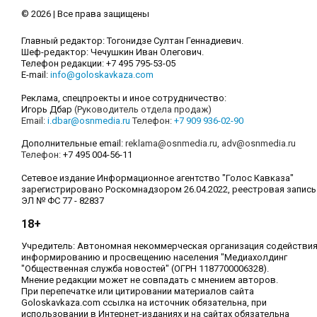
© 2026 | Все права защищены
Главный редактор: Тогонидзе Султан Геннадиевич.
Шеф-редактор: Чечушкин Иван Олегович.
Телефон редакции: +7 495 795-53-05
E-mail:
info@goloskavkaza.com
Реклама, спецпроекты и иное сотрудничество:
Игорь Дбар
(Руководитель отдела продаж)
Email:
i.dbar@osnmedia.ru
Телефон:
+7 909 936-02-90
Дополнительные email:
reklama@osnmedia.ru
,
adv@osnmedia.ru
Телефон:
+7 495 004-56-11
Сетевое издание Информационное агентство "Голос Кавказа"
зарегистрировано Роскомнадзором 26.04.2022, реестровая запись
ЭЛ № ФС 77 - 82837
18+
Учредитель: Автономная некоммерческая организация содействи
информированию и просвещению населения "Медиахолдинг
"Общественная служба новостей" (ОГРН 1187700006328).
Мнение редакции может не совпадать с мнением авторов.
При перепечатке или цитировании материалов сайта
Goloskavkaza.com ссылка на источник обязательна, при
использовании в Интернет-изданиях и на сайтах обязательна