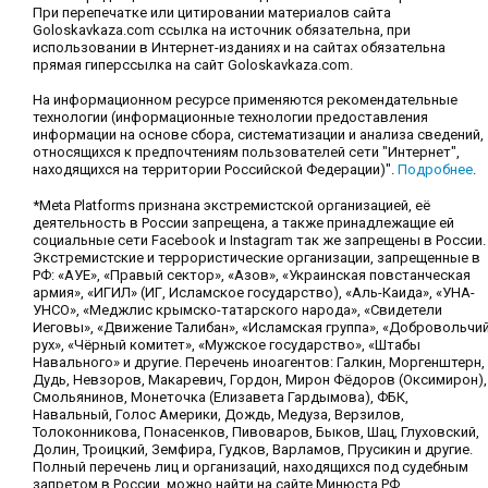
При перепечатке или цитировании материалов сайта
Goloskavkaza.com ссылка на источник обязательна, при
использовании в Интернет-изданиях и на сайтах обязательна
прямая гиперссылка на сайт Goloskavkaza.com.
На информационном ресурсе применяются рекомендательные
технологии (информационные технологии предоставления
информации на основе сбора, систематизации и анализа сведений,
относящихся к предпочтениям пользователей сети "Интернет",
находящихся на территории Российской Федерации)".
Подробнее
.
*Meta Platforms признана экстремистской организацией, её
деятельность в России запрещена, а также принадлежащие ей
социальные сети Facebook и Instagram так же запрещены в России.
Экстремистские и террористические организации, запрещенные в
РФ: «АУЕ», «Правый сектор», «Азов», «Украинская повстанческая
армия», «ИГИЛ» (ИГ, Исламское государство), «Аль-Каида», «УНА-
УНСО», «Меджлис крымско-татарского народа», «Свидетели
Иеговы», «Движение Талибан», «Исламская группа», «Добровольчи
рух», «Чёрный комитет», «Мужское государство», «Штабы
Навального» и другие. Перечень иноагентов: Галкин, Моргенштерн,
Дудь, Невзоров, Макаревич, Гордон, Мирон Фёдоров (Оксимирон),
Смольянинов, Монеточка (Елизавета Гардымова), ФБК,
Навальный, Голос Америки, Дождь, Медуза, Верзилов,
Толоконникова, Понасенков, Пивоваров, Быков, Шац, Глуховский,
Долин, Троицкий, Земфира, Гудков, Варламов, Прусикин и другие.
Полный перечень лиц и организаций, находящихся под судебным
запретом в России, можно найти на сайте Минюста РФ.