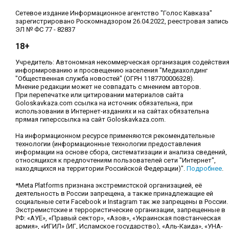
Сетевое издание Информационное агентство "Голос Кавказа"
зарегистрировано Роскомнадзором 26.04.2022, реестровая запись
ЭЛ № ФС 77 - 82837
18+
Учредитель: Автономная некоммерческая организация содействи
информированию и просвещению населения "Медиахолдинг
"Общественная служба новостей" (ОГРН 1187700006328).
Мнение редакции может не совпадать с мнением авторов.
При перепечатке или цитировании материалов сайта
Goloskavkaza.com ссылка на источник обязательна, при
использовании в Интернет-изданиях и на сайтах обязательна
прямая гиперссылка на сайт Goloskavkaza.com.
На информационном ресурсе применяются рекомендательные
технологии (информационные технологии предоставления
информации на основе сбора, систематизации и анализа сведений,
относящихся к предпочтениям пользователей сети "Интернет",
находящихся на территории Российской Федерации)".
Подробнее
.
*Meta Platforms признана экстремистской организацией, её
деятельность в России запрещена, а также принадлежащие ей
социальные сети Facebook и Instagram так же запрещены в России.
Экстремистские и террористические организации, запрещенные в
РФ: «АУЕ», «Правый сектор», «Азов», «Украинская повстанческая
армия», «ИГИЛ» (ИГ, Исламское государство), «Аль-Каида», «УНА-