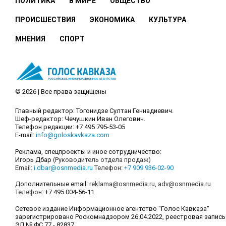
ПОЛИТИКА
В МИРЕ
ОБЩЕСТВО
ПРОИСШЕСТВИЯ
ЭКОНОМИКА
КУЛЬТУРА
МНЕНИЯ
СПОРТ
© 2026 | Все права защищены
Главный редактор: Тогонидзе Султан Геннадиевич.
Шеф-редактор: Чечушкин Иван Олегович.
Телефон редакции: +7 495 795-53-05
E-mail:
info@goloskavkaza.com
Реклама, спецпроекты и иное сотрудничество:
Игорь Дбар
(Руководитель отдела продаж)
Email:
i.dbar@osnmedia.ru
Телефон:
+7 909 936-02-90
Дополнительные email:
reklama@osnmedia.ru
,
adv@osnmedia.ru
Телефон:
+7 495 004-56-11
Сетевое издание Информационное агентство "Голос Кавказа"
зарегистрировано Роскомнадзором 26.04.2022, реестровая запись
ЭЛ № ФС 77 - 82837