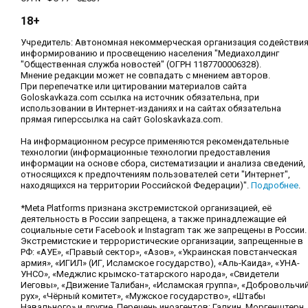
18+
Учредитель: Автономная некоммерческая организация содействи
информированию и просвещению населения "Медиахолдинг
"Общественная служба новостей" (ОГРН 1187700006328).
Мнение редакции может не совпадать с мнением авторов.
При перепечатке или цитировании материалов сайта
Goloskavkaza.com ссылка на источник обязательна, при
использовании в Интернет-изданиях и на сайтах обязательна
прямая гиперссылка на сайт Goloskavkaza.com.
На информационном ресурсе применяются рекомендательные
технологии (информационные технологии предоставления
информации на основе сбора, систематизации и анализа сведений,
относящихся к предпочтениям пользователей сети "Интернет",
находящихся на территории Российской Федерации)".
Подробнее
.
*Meta Platforms признана экстремистской организацией, её
деятельность в России запрещена, а также принадлежащие ей
социальные сети Facebook и Instagram так же запрещены в России.
Экстремистские и террористические организации, запрещенные в
РФ: «АУЕ», «Правый сектор», «Азов», «Украинская повстанческая
армия», «ИГИЛ» (ИГ, Исламское государство), «Аль-Каида», «УНА-
УНСО», «Меджлис крымско-татарского народа», «Свидетели
Иеговы», «Движение Талибан», «Исламская группа», «Добровольчи
рух», «Чёрный комитет», «Мужское государство», «Штабы
Навального» и другие. Перечень иноагентов: Галкин, Моргенштерн,