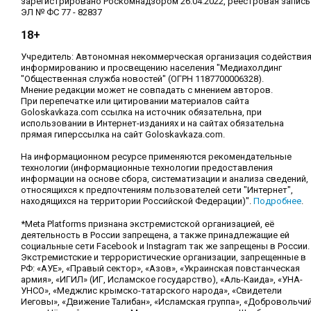
зарегистрировано Роскомнадзором 26.04.2022, реестровая запись
ЭЛ № ФС 77 - 82837
18+
Учредитель: Автономная некоммерческая организация содействи
информированию и просвещению населения "Медиахолдинг
"Общественная служба новостей" (ОГРН 1187700006328).
Мнение редакции может не совпадать с мнением авторов.
При перепечатке или цитировании материалов сайта
Goloskavkaza.com ссылка на источник обязательна, при
использовании в Интернет-изданиях и на сайтах обязательна
прямая гиперссылка на сайт Goloskavkaza.com.
На информационном ресурсе применяются рекомендательные
технологии (информационные технологии предоставления
информации на основе сбора, систематизации и анализа сведений,
относящихся к предпочтениям пользователей сети "Интернет",
находящихся на территории Российской Федерации)".
Подробнее
.
*Meta Platforms признана экстремистской организацией, её
деятельность в России запрещена, а также принадлежащие ей
социальные сети Facebook и Instagram так же запрещены в России.
Экстремистские и террористические организации, запрещенные в
РФ: «АУЕ», «Правый сектор», «Азов», «Украинская повстанческая
армия», «ИГИЛ» (ИГ, Исламское государство), «Аль-Каида», «УНА-
УНСО», «Меджлис крымско-татарского народа», «Свидетели
Иеговы», «Движение Талибан», «Исламская группа», «Добровольчи