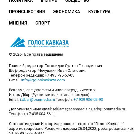
ПОЛИТИКА
В МИРЕ
ОБЩЕСТВО
ПРОИСШЕСТВИЯ
ЭКОНОМИКА
КУЛЬТУРА
МНЕНИЯ
СПОРТ
© 2026 | Все права защищены
Главный редактор: Тогонидзе Султан Геннадиевич.
Шеф-редактор: Чечушкин Иван Олегович.
Телефон редакции: +7 495 795-53-05
E-mail:
info@goloskavkaza.com
Реклама, спецпроекты и иное сотрудничество:
Игорь Дбар
(Руководитель отдела продаж)
Email:
i.dbar@osnmedia.ru
Телефон:
+7 909 936-02-90
Дополнительные email:
reklama@osnmedia.ru
,
adv@osnmedia.ru
Телефон:
+7 495 004-56-11
Сетевое издание Информационное агентство "Голос Кавказа"
зарегистрировано Роскомнадзором 26.04.2022, реестровая запись
ЭЛ № ФС 77 - 82837