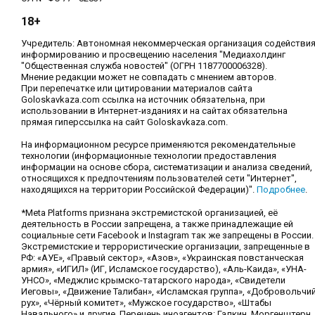
18+
Учредитель: Автономная некоммерческая организация содействи
информированию и просвещению населения "Медиахолдинг
"Общественная служба новостей" (ОГРН 1187700006328).
Мнение редакции может не совпадать с мнением авторов.
При перепечатке или цитировании материалов сайта
Goloskavkaza.com ссылка на источник обязательна, при
использовании в Интернет-изданиях и на сайтах обязательна
прямая гиперссылка на сайт Goloskavkaza.com.
На информационном ресурсе применяются рекомендательные
технологии (информационные технологии предоставления
информации на основе сбора, систематизации и анализа сведений,
относящихся к предпочтениям пользователей сети "Интернет",
находящихся на территории Российской Федерации)".
Подробнее
.
*Meta Platforms признана экстремистской организацией, её
деятельность в России запрещена, а также принадлежащие ей
социальные сети Facebook и Instagram так же запрещены в России.
Экстремистские и террористические организации, запрещенные в
РФ: «АУЕ», «Правый сектор», «Азов», «Украинская повстанческая
армия», «ИГИЛ» (ИГ, Исламское государство), «Аль-Каида», «УНА-
УНСО», «Меджлис крымско-татарского народа», «Свидетели
Иеговы», «Движение Талибан», «Исламская группа», «Добровольчи
рух», «Чёрный комитет», «Мужское государство», «Штабы
Навального» и другие. Перечень иноагентов: Галкин, Моргенштерн,