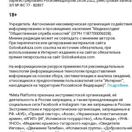
зарегистрировано Роскомнадзором 26.04.2022, реестровая запись
ЭЛ № ФС 77 - 82837
18+
Учредитель: Автономная некоммерческая организация содействи
информированию и просвещению населения "Медиахолдинг
"Общественная служба новостей" (ОГРН 1187700006328).
Мнение редакции может не совпадать с мнением авторов.
При перепечатке или цитировании материалов сайта
Goloskavkaza.com ссылка на источник обязательна, при
использовании в Интернет-изданиях и на сайтах обязательна
прямая гиперссылка на сайт Goloskavkaza.com.
На информационном ресурсе применяются рекомендательные
технологии (информационные технологии предоставления
информации на основе сбора, систематизации и анализа сведений,
относящихся к предпочтениям пользователей сети "Интернет",
находящихся на территории Российской Федерации)".
Подробнее
.
*Meta Platforms признана экстремистской организацией, её
деятельность в России запрещена, а также принадлежащие ей
социальные сети Facebook и Instagram так же запрещены в России.
Экстремистские и террористические организации, запрещенные в
РФ: «АУЕ», «Правый сектор», «Азов», «Украинская повстанческая
армия», «ИГИЛ» (ИГ, Исламское государство), «Аль-Каида», «УНА-
УНСО», «Меджлис крымско-татарского народа», «Свидетели
Иеговы», «Движение Талибан», «Исламская группа», «Добровольчи