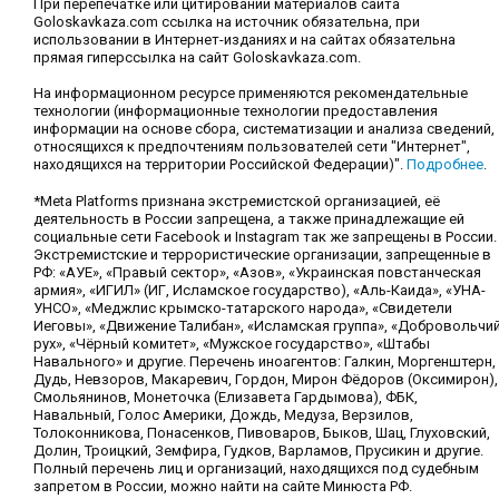
При перепечатке или цитировании материалов сайта
Goloskavkaza.com ссылка на источник обязательна, при
использовании в Интернет-изданиях и на сайтах обязательна
прямая гиперссылка на сайт Goloskavkaza.com.
На информационном ресурсе применяются рекомендательные
технологии (информационные технологии предоставления
информации на основе сбора, систематизации и анализа сведений,
относящихся к предпочтениям пользователей сети "Интернет",
находящихся на территории Российской Федерации)".
Подробнее
.
*Meta Platforms признана экстремистской организацией, её
деятельность в России запрещена, а также принадлежащие ей
социальные сети Facebook и Instagram так же запрещены в России.
Экстремистские и террористические организации, запрещенные в
РФ: «АУЕ», «Правый сектор», «Азов», «Украинская повстанческая
армия», «ИГИЛ» (ИГ, Исламское государство), «Аль-Каида», «УНА-
УНСО», «Меджлис крымско-татарского народа», «Свидетели
Иеговы», «Движение Талибан», «Исламская группа», «Добровольчи
рух», «Чёрный комитет», «Мужское государство», «Штабы
Навального» и другие. Перечень иноагентов: Галкин, Моргенштерн,
Дудь, Невзоров, Макаревич, Гордон, Мирон Фёдоров (Оксимирон),
Смольянинов, Монеточка (Елизавета Гардымова), ФБК,
Навальный, Голос Америки, Дождь, Медуза, Верзилов,
Толоконникова, Понасенков, Пивоваров, Быков, Шац, Глуховский,
Долин, Троицкий, Земфира, Гудков, Варламов, Прусикин и другие.
Полный перечень лиц и организаций, находящихся под судебным
запретом в России, можно найти на сайте Минюста РФ.