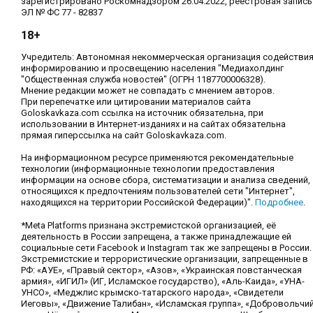
зарегистрировано Роскомнадзором 26.04.2022, реестровая запись
ЭЛ № ФС 77 - 82837
18+
Учредитель: Автономная некоммерческая организация содействи
информированию и просвещению населения "Медиахолдинг
"Общественная служба новостей" (ОГРН 1187700006328).
Мнение редакции может не совпадать с мнением авторов.
При перепечатке или цитировании материалов сайта
Goloskavkaza.com ссылка на источник обязательна, при
использовании в Интернет-изданиях и на сайтах обязательна
прямая гиперссылка на сайт Goloskavkaza.com.
На информационном ресурсе применяются рекомендательные
технологии (информационные технологии предоставления
информации на основе сбора, систематизации и анализа сведений,
относящихся к предпочтениям пользователей сети "Интернет",
находящихся на территории Российской Федерации)".
Подробнее
.
*Meta Platforms признана экстремистской организацией, её
деятельность в России запрещена, а также принадлежащие ей
социальные сети Facebook и Instagram так же запрещены в России.
Экстремистские и террористические организации, запрещенные в
РФ: «АУЕ», «Правый сектор», «Азов», «Украинская повстанческая
армия», «ИГИЛ» (ИГ, Исламское государство), «Аль-Каида», «УНА-
УНСО», «Меджлис крымско-татарского народа», «Свидетели
Иеговы», «Движение Талибан», «Исламская группа», «Добровольчи