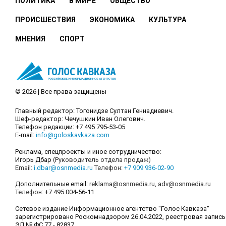
ПОЛИТИКА
В МИРЕ
ОБЩЕСТВО
ПРОИСШЕСТВИЯ
ЭКОНОМИКА
КУЛЬТУРА
МНЕНИЯ
СПОРТ
© 2026 | Все права защищены
Главный редактор: Тогонидзе Султан Геннадиевич.
Шеф-редактор: Чечушкин Иван Олегович.
Телефон редакции: +7 495 795-53-05
E-mail:
info@goloskavkaza.com
Реклама, спецпроекты и иное сотрудничество:
Игорь Дбар
(Руководитель отдела продаж)
Email:
i.dbar@osnmedia.ru
Телефон:
+7 909 936-02-90
Дополнительные email:
reklama@osnmedia.ru
,
adv@osnmedia.ru
Телефон:
+7 495 004-56-11
Сетевое издание Информационное агентство "Голос Кавказа"
зарегистрировано Роскомнадзором 26.04.2022, реестровая запись
ЭЛ № ФС 77 - 82837