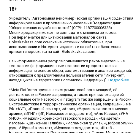
18+
Учредитель: Автономная некоммерческая организация содействи
информированию и просвещению населения "Медиахолдинг
"Общественная служба новостей" (ОГРН 1187700006328).
Мнение редакции может не совпадать с мнением авторов.
При перепечатке или цитировании материалов сайта
Goloskavkaza.com ссылка на источник обязательна, при
использовании в Интернет-изданиях и на сайтах обязательна
прямая гиперссылка на сайт Goloskavkaza.com.
На информационном ресурсе применяются рекомендательные
технологии (информационные технологии предоставления
информации на основе сбора, систематизации и анализа сведений,
относящихся к предпочтениям пользователей сети "Интернет",
находящихся на территории Российской Федерации)".
Подробнее
.
*Meta Platforms признана экстремистской организацией, её
деятельность в России запрещена, а также принадлежащие ей
социальные сети Facebook и Instagram так же запрещены в России.
Экстремистские и террористические организации, запрещенные в
РФ: «АУЕ», «Правый сектор», «Азов», «Украинская повстанческая
армия», «ИГИЛ» (ИГ, Исламское государство), «Аль-Каида», «УНА-
УНСО», «Меджлис крымско-татарского народа», «Свидетели
Иеговы», «Движение Талибан», «Исламская группа», «Добровольчи
рух», «Чёрный комитет», «Мужское государство», «Штабы
Навального» и другие. Перечень иноагентов: Галкин, Моргенштерн,