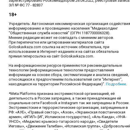
зарегистрировано Роскомнадзором 26.04.2022, реестровая запись
ЭЛ № ФС 77 - 82837
18+
Учредитель: Автономная некоммерческая организация содействи
информированию и просвещению населения "Медиахолдинг
"Общественная служба новостей" (ОГРН 1187700006328).
Мнение редакции может не совпадать с мнением авторов.
При перепечатке или цитировании материалов сайта
Goloskavkaza.com ссылка на источник обязательна, при
использовании в Интернет-изданиях и на сайтах обязательна
прямая гиперссылка на сайт Goloskavkaza.com.
На информационном ресурсе применяются рекомендательные
технологии (информационные технологии предоставления
информации на основе сбора, систематизации и анализа сведений,
относящихся к предпочтениям пользователей сети "Интернет",
находящихся на территории Российской Федерации)".
Подробнее
.
*Meta Platforms признана экстремистской организацией, её
деятельность в России запрещена, а также принадлежащие ей
социальные сети Facebook и Instagram так же запрещены в России.
Экстремистские и террористические организации, запрещенные в
РФ: «АУЕ», «Правый сектор», «Азов», «Украинская повстанческая
армия», «ИГИЛ» (ИГ, Исламское государство), «Аль-Каида», «УНА-
УНСО», «Меджлис крымско-татарского народа», «Свидетели
Иеговы», «Движение Талибан», «Исламская группа», «Добровольчи