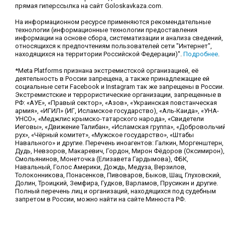
прямая гиперссылка на сайт Goloskavkaza.com.
На информационном ресурсе применяются рекомендательные
технологии (информационные технологии предоставления
информации на основе сбора, систематизации и анализа сведений,
относящихся к предпочтениям пользователей сети "Интернет",
находящихся на территории Российской Федерации)".
Подробнее
.
*Meta Platforms признана экстремистской организацией, её
деятельность в России запрещена, а также принадлежащие ей
социальные сети Facebook и Instagram так же запрещены в России.
Экстремистские и террористические организации, запрещенные в
РФ: «АУЕ», «Правый сектор», «Азов», «Украинская повстанческая
армия», «ИГИЛ» (ИГ, Исламское государство), «Аль-Каида», «УНА-
УНСО», «Меджлис крымско-татарского народа», «Свидетели
Иеговы», «Движение Талибан», «Исламская группа», «Добровольчи
рух», «Чёрный комитет», «Мужское государство», «Штабы
Навального» и другие. Перечень иноагентов: Галкин, Моргенштерн,
Дудь, Невзоров, Макаревич, Гордон, Мирон Фёдоров (Оксимирон),
Смольянинов, Монеточка (Елизавета Гардымова), ФБК,
Навальный, Голос Америки, Дождь, Медуза, Верзилов,
Толоконникова, Понасенков, Пивоваров, Быков, Шац, Глуховский,
Долин, Троицкий, Земфира, Гудков, Варламов, Прусикин и другие.
Полный перечень лиц и организаций, находящихся под судебным
запретом в России, можно найти на сайте Минюста РФ.