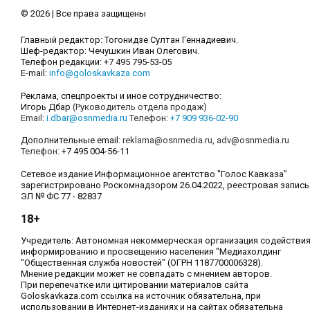
© 2026 | Все права защищены
Главный редактор: Тогонидзе Султан Геннадиевич.
Шеф-редактор: Чечушкин Иван Олегович.
Телефон редакции: +7 495 795-53-05
E-mail:
info@goloskavkaza.com
Реклама, спецпроекты и иное сотрудничество:
Игорь Дбар
(Руководитель отдела продаж)
Email:
i.dbar@osnmedia.ru
Телефон:
+7 909 936-02-90
Дополнительные email:
reklama@osnmedia.ru
,
adv@osnmedia.ru
Телефон:
+7 495 004-56-11
Сетевое издание Информационное агентство "Голос Кавказа"
зарегистрировано Роскомнадзором 26.04.2022, реестровая запись
ЭЛ № ФС 77 - 82837
18+
Учредитель: Автономная некоммерческая организация содействи
информированию и просвещению населения "Медиахолдинг
"Общественная служба новостей" (ОГРН 1187700006328).
Мнение редакции может не совпадать с мнением авторов.
При перепечатке или цитировании материалов сайта
Goloskavkaza.com ссылка на источник обязательна, при
использовании в Интернет-изданиях и на сайтах обязательна