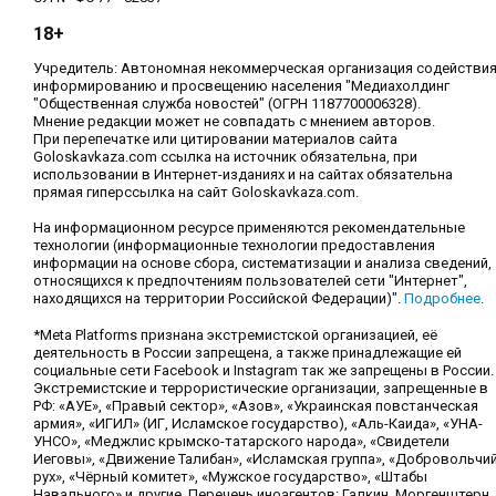
18+
Учредитель: Автономная некоммерческая организация содействи
информированию и просвещению населения "Медиахолдинг
"Общественная служба новостей" (ОГРН 1187700006328).
Мнение редакции может не совпадать с мнением авторов.
При перепечатке или цитировании материалов сайта
Goloskavkaza.com ссылка на источник обязательна, при
использовании в Интернет-изданиях и на сайтах обязательна
прямая гиперссылка на сайт Goloskavkaza.com.
На информационном ресурсе применяются рекомендательные
технологии (информационные технологии предоставления
информации на основе сбора, систематизации и анализа сведений,
относящихся к предпочтениям пользователей сети "Интернет",
находящихся на территории Российской Федерации)".
Подробнее
.
*Meta Platforms признана экстремистской организацией, её
деятельность в России запрещена, а также принадлежащие ей
социальные сети Facebook и Instagram так же запрещены в России.
Экстремистские и террористические организации, запрещенные в
РФ: «АУЕ», «Правый сектор», «Азов», «Украинская повстанческая
армия», «ИГИЛ» (ИГ, Исламское государство), «Аль-Каида», «УНА-
УНСО», «Меджлис крымско-татарского народа», «Свидетели
Иеговы», «Движение Талибан», «Исламская группа», «Добровольчи
рух», «Чёрный комитет», «Мужское государство», «Штабы
Навального» и другие. Перечень иноагентов: Галкин, Моргенштерн,