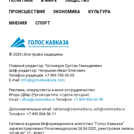
ПОЛИТИКА
В МИРЕ
ОБЩЕСТВО
ПРОИСШЕСТВИЯ
ЭКОНОМИКА
КУЛЬТУРА
МНЕНИЯ
СПОРТ
© 2026 | Все права защищены
Главный редактор: Тогонидзе Султан Геннадиевич.
Шеф-редактор: Чечушкин Иван Олегович.
Телефон редакции: +7 495 795-53-05
E-mail:
info@goloskavkaza.com
Реклама, спецпроекты и иное сотрудничество:
Игорь Дбар
(Руководитель отдела продаж)
Email:
i.dbar@osnmedia.ru
Телефон:
+7 909 936-02-90
Дополнительные email:
reklama@osnmedia.ru
,
adv@osnmedia.ru
Телефон:
+7 495 004-56-11
Сетевое издание Информационное агентство "Голос Кавказа"
зарегистрировано Роскомнадзором 26.04.2022, реестровая запись
ЭЛ № ФС 77 - 82837