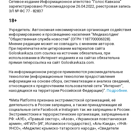
Сетевое издание Информационное агентство "Голос Кавказа"
зарегистрировано Роскомнадзором 26.04.2022, реестровая запись
ЭЛ № ФС 77 - 82837
18+
Учредитель: Автономная некоммерческая организация содействи
информированию и просвещению населения "Медиахолдинг
"Общественная служба новостей" (ОГРН 1187700006328).
Мнение редакции может не совпадать с мнением авторов.
При перепечатке или цитировании материалов сайта
Goloskavkaza.com ссылка на источник обязательна, при
использовании в Интернет-изданиях и на сайтах обязательна
прямая гиперссылка на сайт Goloskavkaza.com.
На информационном ресурсе применяются рекомендательные
технологии (информационные технологии предоставления
информации на основе сбора, систематизации и анализа сведений,
относящихся к предпочтениям пользователей сети "Интернет",
находящихся на территории Российской Федерации)".
Подробнее
.
*Meta Platforms признана экстремистской организацией, её
деятельность в России запрещена, а также принадлежащие ей
социальные сети Facebook и Instagram так же запрещены в России.
Экстремистские и террористические организации, запрещенные в
РФ: «АУЕ», «Правый сектор», «Азов», «Украинская повстанческая
армия», «ИГИЛ» (ИГ, Исламское государство), «Аль-Каида», «УНА-
УНСО», «Меджлис крымско-татарского народа», «Свидетели