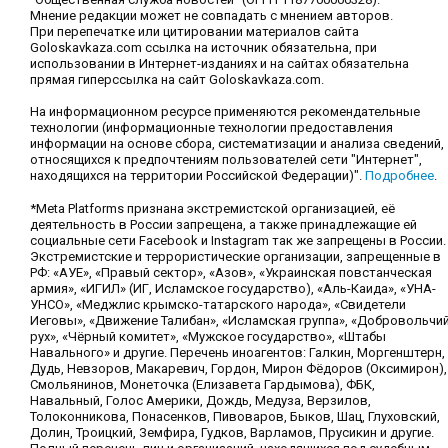
Мнение редакции может не совпадать с мнением авторов.
При перепечатке или цитировании материалов сайта
Goloskavkaza.com ссылка на источник обязательна, при
использовании в Интернет-изданиях и на сайтах обязательна
прямая гиперссылка на сайт Goloskavkaza.com.
На информационном ресурсе применяются рекомендательные
технологии (информационные технологии предоставления
информации на основе сбора, систематизации и анализа сведений,
относящихся к предпочтениям пользователей сети "Интернет",
находящихся на территории Российской Федерации)".
Подробнее
.
*Meta Platforms признана экстремистской организацией, её
деятельность в России запрещена, а также принадлежащие ей
социальные сети Facebook и Instagram так же запрещены в России.
Экстремистские и террористические организации, запрещенные в
РФ: «АУЕ», «Правый сектор», «Азов», «Украинская повстанческая
армия», «ИГИЛ» (ИГ, Исламское государство), «Аль-Каида», «УНА-
УНСО», «Меджлис крымско-татарского народа», «Свидетели
Иеговы», «Движение Талибан», «Исламская группа», «Добровольчи
рух», «Чёрный комитет», «Мужское государство», «Штабы
Навального» и другие. Перечень иноагентов: Галкин, Моргенштерн,
Дудь, Невзоров, Макаревич, Гордон, Мирон Фёдоров (Оксимирон),
Смольянинов, Монеточка (Елизавета Гардымова), ФБК,
Навальный, Голос Америки, Дождь, Медуза, Верзилов,
Толоконникова, Понасенков, Пивоваров, Быков, Шац, Глуховский,
Долин, Троицкий, Земфира, Гудков, Варламов, Прусикин и другие.