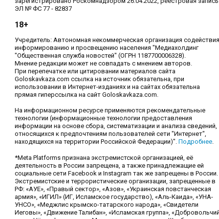
зарегистрировано Роскомнадзором 26.04.2022, реестровая запись
ЭЛ № ФС 77 - 82837
18+
Учредитель: Автономная некоммерческая организация содействи
информированию и просвещению населения "Медиахолдинг
"Общественная служба новостей" (ОГРН 1187700006328).
Мнение редакции может не совпадать с мнением авторов.
При перепечатке или цитировании материалов сайта
Goloskavkaza.com ссылка на источник обязательна, при
использовании в Интернет-изданиях и на сайтах обязательна
прямая гиперссылка на сайт Goloskavkaza.com.
На информационном ресурсе применяются рекомендательные
технологии (информационные технологии предоставления
информации на основе сбора, систематизации и анализа сведений,
относящихся к предпочтениям пользователей сети "Интернет",
находящихся на территории Российской Федерации)".
Подробнее
.
*Meta Platforms признана экстремистской организацией, её
деятельность в России запрещена, а также принадлежащие ей
социальные сети Facebook и Instagram так же запрещены в России.
Экстремистские и террористические организации, запрещенные в
РФ: «АУЕ», «Правый сектор», «Азов», «Украинская повстанческая
армия», «ИГИЛ» (ИГ, Исламское государство), «Аль-Каида», «УНА-
УНСО», «Меджлис крымско-татарского народа», «Свидетели
Иеговы», «Движение Талибан», «Исламская группа», «Добровольчи