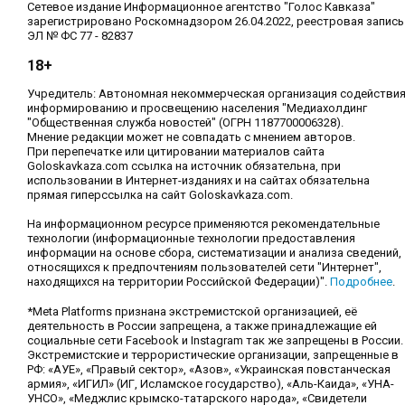
Сетевое издание Информационное агентство "Голос Кавказа"
зарегистрировано Роскомнадзором 26.04.2022, реестровая запись
ЭЛ № ФС 77 - 82837
18+
Учредитель: Автономная некоммерческая организация содействи
информированию и просвещению населения "Медиахолдинг
"Общественная служба новостей" (ОГРН 1187700006328).
Мнение редакции может не совпадать с мнением авторов.
При перепечатке или цитировании материалов сайта
Goloskavkaza.com ссылка на источник обязательна, при
использовании в Интернет-изданиях и на сайтах обязательна
прямая гиперссылка на сайт Goloskavkaza.com.
На информационном ресурсе применяются рекомендательные
технологии (информационные технологии предоставления
информации на основе сбора, систематизации и анализа сведений,
относящихся к предпочтениям пользователей сети "Интернет",
находящихся на территории Российской Федерации)".
Подробнее
.
*Meta Platforms признана экстремистской организацией, её
деятельность в России запрещена, а также принадлежащие ей
социальные сети Facebook и Instagram так же запрещены в России.
Экстремистские и террористические организации, запрещенные в
РФ: «АУЕ», «Правый сектор», «Азов», «Украинская повстанческая
армия», «ИГИЛ» (ИГ, Исламское государство), «Аль-Каида», «УНА-
УНСО», «Меджлис крымско-татарского народа», «Свидетели