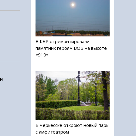
В КБР отремонтировали
памятник героям ВОВ на высоте
«910»
ри
В Черкесске откроют новый парк
с амфитеатром