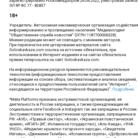
зарегистрировано Роскомнадзором 26.04.2022, реестровая запись
ЭЛ № ФС 77 - 82837
18+
Учредитель: Автономная некоммерческая организация содействи
информированию и просвещению населения "Медиахолдинг
"Общественная служба новостей" (ОГРН 1187700006328).
Мнение редакции может не совпадать с мнением авторов.
При перепечатке или цитировании материалов сайта
Goloskavkaza.com ссылка на источник обязательна, при
использовании в Интернет-изданиях и на сайтах обязательна
прямая гиперссылка на сайт Goloskavkaza.com.
На информационном ресурсе применяются рекомендательные
технологии (информационные технологии предоставления
информации на основе сбора, систематизации и анализа сведений,
относящихся к предпочтениям пользователей сети "Интернет",
находящихся на территории Российской Федерации)".
Подробнее
.
*Meta Platforms признана экстремистской организацией, её
деятельность в России запрещена, а также принадлежащие ей
социальные сети Facebook и Instagram так же запрещены в России.
Экстремистские и террористические организации, запрещенные в
РФ: «АУЕ», «Правый сектор», «Азов», «Украинская повстанческая
армия», «ИГИЛ» (ИГ, Исламское государство), «Аль-Каида», «УНА-
УНСО», «Меджлис крымско-татарского народа», «Свидетели
Иеговы», «Движение Талибан», «Исламская группа», «Добровольчи