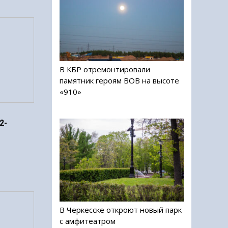
В КБР отремонтировали
памятник героям ВОВ на высоте
«910»
2-
В Черкесске откроют новый парк
с амфитеатром