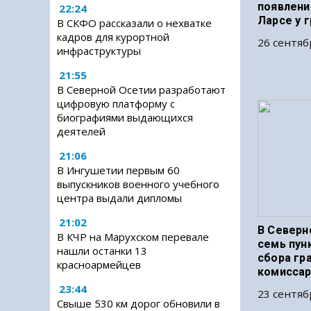
появлени
22:24
Ларсе у 
В СКФО рассказали о нехватке
кадров для курортной
26 сентяб
инфраструктуры
21:55
В Северной Осетии разработают
цифровую платформу с
биографиями выдающихся
деятелей
21:06
В Ингушетии первым 60
выпускников военного учебного
центра выдали дипломы
21:02
В Северн
В КЧР на Марухском перевале
семь пун
нашли останки 13
сбора гр
красноармейцев
комиссар
23:44
23 сентяб
Свыше 530 км дорог обновили в