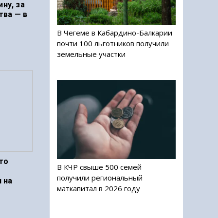
ину, за
тва — в
В Чегеме в Кабардино-Балкарии
почти 100 льготников получили
земельные участки
то
В КЧР свыше 500 семей
получили региональный
 на
маткапитал в 2026 году