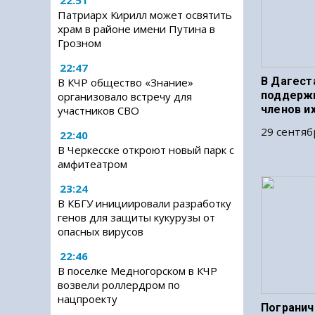
22:51
Патриарх Кирилл может освятить
храм в районе имени Путина в
Грозном
22:47
В Дагест
В КЧР общество «Знание»
поддерж
организовало встречу для
членов и
участников СВО
29 сентяб
22:40
В Черкесске откроют новый парк с
амфитеатром
23:24
В КБГУ инициировали разработку
генов для защиты кукурузы от
опасных вирусов
22:46
В поселке Медногорском в КЧР
возвели роллердром по
нацпроекту
Погранич