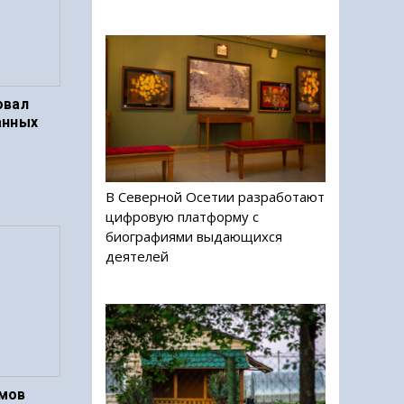
овал
анных
В Северной Осетии разработают
цифровую платформу с
биографиями выдающихся
деятелей
мов