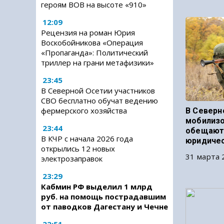
героям ВОВ на высоте «910»
12:09
Рецензия на роман Юрия
Воскобойникова «Операция
«Пропаганда»: Политический
триллер на грани метафизики»
23:45
В Северной Осетии участников
СВО бесплатно обучат ведению
фермерского хозяйства
В Северн
мобилизо
23:44
обещают
В КЧР с начала 2026 года
юридиче
открылись 12 новых
31 марта 
электрозаправок
23:29
Кабмин РФ выделил 1 млрд
руб. на помощь пострадавшим
от паводков Дагестану и Чечне