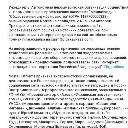
Учредитель: Автономная некоммерческая организация содействи
информированию и просвещению населения "Медиахолдинг
"Общественная служба новостей" (ОГРН 1187700006328).
Мнение редакции может не совпадать с мнением авторов.
При перепечатке или цитировании материалов сайта
Goloskavkaza.com ссылка на источник обязательна, при
использовании в Интернет-изданиях и на сайтах обязательна
прямая гиперссылка на сайт Goloskavkaza.com.
На информационном ресурсе применяются рекомендательные
технологии (информационные технологии предоставления
информации на основе сбора, систематизации и анализа сведений,
относящихся к предпочтениям пользователей сети "Интернет",
находящихся на территории Российской Федерации)".
Подробнее
.
*Meta Platforms признана экстремистской организацией, её
деятельность в России запрещена, а также принадлежащие ей
социальные сети Facebook и Instagram так же запрещены в России.
Экстремистские и террористические организации, запрещенные в
РФ: «АУЕ», «Правый сектор», «Азов», «Украинская повстанческая
армия», «ИГИЛ» (ИГ, Исламское государство), «Аль-Каида», «УНА-
УНСО», «Меджлис крымско-татарского народа», «Свидетели
Иеговы», «Движение Талибан», «Исламская группа», «Добровольчи
рух», «Чёрный комитет», «Мужское государство», «Штабы
Навального» и другие. Перечень иноагентов: Галкин, Моргенштерн,
Дудь, Невзоров, Макаревич, Гордон, Мирон Фёдоров (Оксимирон),
Смольянинов, Монеточка (Елизавета Гардымова), ФБК,