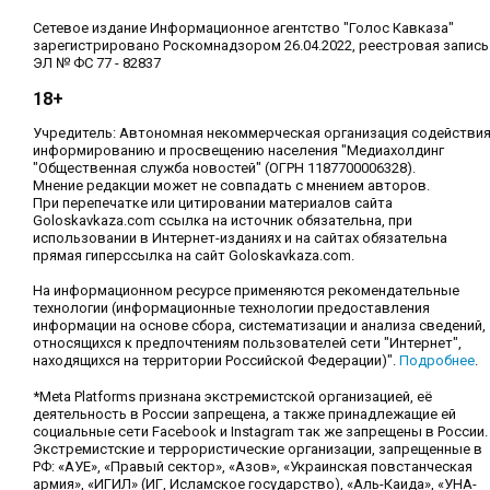
Сетевое издание Информационное агентство "Голос Кавказа"
зарегистрировано Роскомнадзором 26.04.2022, реестровая запись
ЭЛ № ФС 77 - 82837
18+
Учредитель: Автономная некоммерческая организация содействи
информированию и просвещению населения "Медиахолдинг
"Общественная служба новостей" (ОГРН 1187700006328).
Мнение редакции может не совпадать с мнением авторов.
При перепечатке или цитировании материалов сайта
Goloskavkaza.com ссылка на источник обязательна, при
использовании в Интернет-изданиях и на сайтах обязательна
прямая гиперссылка на сайт Goloskavkaza.com.
На информационном ресурсе применяются рекомендательные
технологии (информационные технологии предоставления
информации на основе сбора, систематизации и анализа сведений,
относящихся к предпочтениям пользователей сети "Интернет",
находящихся на территории Российской Федерации)".
Подробнее
.
*Meta Platforms признана экстремистской организацией, её
деятельность в России запрещена, а также принадлежащие ей
социальные сети Facebook и Instagram так же запрещены в России.
Экстремистские и террористические организации, запрещенные в
РФ: «АУЕ», «Правый сектор», «Азов», «Украинская повстанческая
армия», «ИГИЛ» (ИГ, Исламское государство), «Аль-Каида», «УНА-