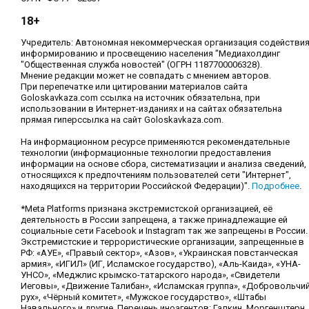
18+
Учредитель: Автономная некоммерческая организация содействи
информированию и просвещению населения "Медиахолдинг
"Общественная служба новостей" (ОГРН 1187700006328).
Мнение редакции может не совпадать с мнением авторов.
При перепечатке или цитировании материалов сайта
Goloskavkaza.com ссылка на источник обязательна, при
использовании в Интернет-изданиях и на сайтах обязательна
прямая гиперссылка на сайт Goloskavkaza.com.
На информационном ресурсе применяются рекомендательные
технологии (информационные технологии предоставления
информации на основе сбора, систематизации и анализа сведений,
относящихся к предпочтениям пользователей сети "Интернет",
находящихся на территории Российской Федерации)".
Подробнее
.
*Meta Platforms признана экстремистской организацией, её
деятельность в России запрещена, а также принадлежащие ей
социальные сети Facebook и Instagram так же запрещены в России.
Экстремистские и террористические организации, запрещенные в
РФ: «АУЕ», «Правый сектор», «Азов», «Украинская повстанческая
армия», «ИГИЛ» (ИГ, Исламское государство), «Аль-Каида», «УНА-
УНСО», «Меджлис крымско-татарского народа», «Свидетели
Иеговы», «Движение Талибан», «Исламская группа», «Добровольчи
рух», «Чёрный комитет», «Мужское государство», «Штабы
Навального» и другие. Перечень иноагентов: Галкин, Моргенштерн,