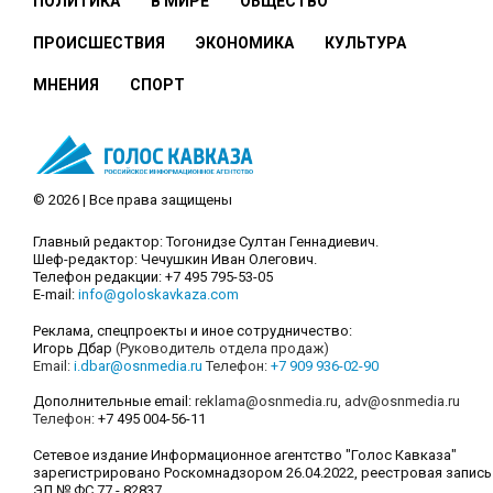
ПОЛИТИКА
В МИРЕ
ОБЩЕСТВО
ПРОИСШЕСТВИЯ
ЭКОНОМИКА
КУЛЬТУРА
МНЕНИЯ
СПОРТ
© 2026 | Все права защищены
Главный редактор: Тогонидзе Султан Геннадиевич.
Шеф-редактор: Чечушкин Иван Олегович.
Телефон редакции: +7 495 795-53-05
E-mail:
info@goloskavkaza.com
Реклама, спецпроекты и иное сотрудничество:
Игорь Дбар
(Руководитель отдела продаж)
Email:
i.dbar@osnmedia.ru
Телефон:
+7 909 936-02-90
Дополнительные email:
reklama@osnmedia.ru
,
adv@osnmedia.ru
Телефон:
+7 495 004-56-11
Сетевое издание Информационное агентство "Голос Кавказа"
зарегистрировано Роскомнадзором 26.04.2022, реестровая запись
ЭЛ № ФС 77 - 82837