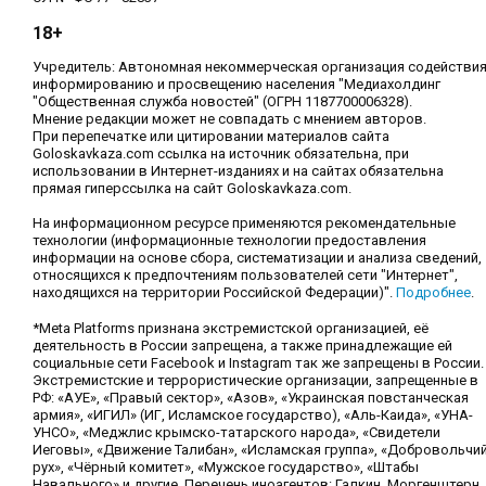
18+
Учредитель: Автономная некоммерческая организация содействи
информированию и просвещению населения "Медиахолдинг
"Общественная служба новостей" (ОГРН 1187700006328).
Мнение редакции может не совпадать с мнением авторов.
При перепечатке или цитировании материалов сайта
Goloskavkaza.com ссылка на источник обязательна, при
использовании в Интернет-изданиях и на сайтах обязательна
прямая гиперссылка на сайт Goloskavkaza.com.
На информационном ресурсе применяются рекомендательные
технологии (информационные технологии предоставления
информации на основе сбора, систематизации и анализа сведений,
относящихся к предпочтениям пользователей сети "Интернет",
находящихся на территории Российской Федерации)".
Подробнее
.
*Meta Platforms признана экстремистской организацией, её
деятельность в России запрещена, а также принадлежащие ей
социальные сети Facebook и Instagram так же запрещены в России.
Экстремистские и террористические организации, запрещенные в
РФ: «АУЕ», «Правый сектор», «Азов», «Украинская повстанческая
армия», «ИГИЛ» (ИГ, Исламское государство), «Аль-Каида», «УНА-
УНСО», «Меджлис крымско-татарского народа», «Свидетели
Иеговы», «Движение Талибан», «Исламская группа», «Добровольчи
рух», «Чёрный комитет», «Мужское государство», «Штабы
Навального» и другие. Перечень иноагентов: Галкин, Моргенштерн,