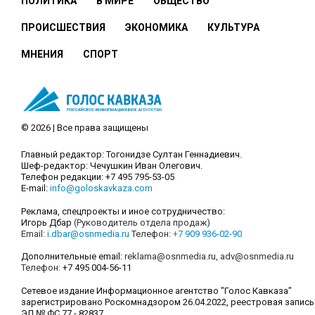
ПОЛИТИКА
В МИРЕ
ОБЩЕСТВО
ПРОИСШЕСТВИЯ
ЭКОНОМИКА
КУЛЬТУРА
МНЕНИЯ
СПОРТ
© 2026 | Все права защищены
Главный редактор: Тогонидзе Султан Геннадиевич.
Шеф-редактор: Чечушкин Иван Олегович.
Телефон редакции: +7 495 795-53-05
E-mail:
info@goloskavkaza.com
Реклама, спецпроекты и иное сотрудничество:
Игорь Дбар
(Руководитель отдела продаж)
Email:
i.dbar@osnmedia.ru
Телефон:
+7 909 936-02-90
Дополнительные email:
reklama@osnmedia.ru
,
adv@osnmedia.ru
Телефон:
+7 495 004-56-11
Сетевое издание Информационное агентство "Голос Кавказа"
зарегистрировано Роскомнадзором 26.04.2022, реестровая запись
ЭЛ № ФС 77 - 82837