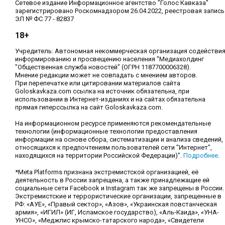
Сетевое издание Информационное агентство "Голос Кавказа"
зарегистрировано Роскомнадзором 26.04.2022, реестровая запись
ЭЛ № ФС 77 - 82837
18+
Учредитель: Автономная некоммерческая организация содействи
информированию и просвещению населения "Медиахолдинг
"Общественная служба новостей" (ОГРН 1187700006328).
Мнение редакции может не совпадать с мнением авторов.
При перепечатке или цитировании материалов сайта
Goloskavkaza.com ссылка на источник обязательна, при
использовании в Интернет-изданиях и на сайтах обязательна
прямая гиперссылка на сайт Goloskavkaza.com.
На информационном ресурсе применяются рекомендательные
технологии (информационные технологии предоставления
информации на основе сбора, систематизации и анализа сведений,
относящихся к предпочтениям пользователей сети "Интернет",
находящихся на территории Российской Федерации)".
Подробнее
.
*Meta Platforms признана экстремистской организацией, её
деятельность в России запрещена, а также принадлежащие ей
социальные сети Facebook и Instagram так же запрещены в России.
Экстремистские и террористические организации, запрещенные в
РФ: «АУЕ», «Правый сектор», «Азов», «Украинская повстанческая
армия», «ИГИЛ» (ИГ, Исламское государство), «Аль-Каида», «УНА-
УНСО», «Меджлис крымско-татарского народа», «Свидетели