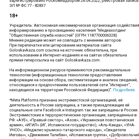
зарегистрировано Роскомнадзором 26.04.2022, реестровая запись
ЭЛ № ФС 77 - 82837
18+
Учредитель: Автономная некоммерческая организация содействи
информированию и просвещению населения "Медиахолдинг
"Общественная служба новостей" (ОГРН 1187700006328).
Мнение редакции может не совпадать с мнением авторов.
При перепечатке или цитировании материалов сайта
Goloskavkaza.com ссылка на источник обязательна, при
использовании в Интернет-изданиях и на сайтах обязательна
прямая гиперссылка на сайт Goloskavkaza.com.
На информационном ресурсе применяются рекомендательные
технологии (информационные технологии предоставления
информации на основе сбора, систематизации и анализа сведений,
относящихся к предпочтениям пользователей сети "Интернет",
находящихся на территории Российской Федерации)".
Подробнее
.
*Meta Platforms признана экстремистской организацией, её
деятельность в России запрещена, а также принадлежащие ей
социальные сети Facebook и Instagram так же запрещены в России.
Экстремистские и террористические организации, запрещенные в
РФ: «АУЕ», «Правый сектор», «Азов», «Украинская повстанческая
армия», «ИГИЛ» (ИГ, Исламское государство), «Аль-Каида», «УНА-
УНСО», «Меджлис крымско-татарского народа», «Свидетели
Иеговы», «Движение Талибан», «Исламская группа», «Добровольчи