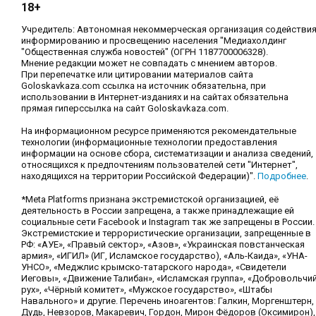
18+
Учредитель: Автономная некоммерческая организация содействи
информированию и просвещению населения "Медиахолдинг
"Общественная служба новостей" (ОГРН 1187700006328).
Мнение редакции может не совпадать с мнением авторов.
При перепечатке или цитировании материалов сайта
Goloskavkaza.com ссылка на источник обязательна, при
использовании в Интернет-изданиях и на сайтах обязательна
прямая гиперссылка на сайт Goloskavkaza.com.
На информационном ресурсе применяются рекомендательные
технологии (информационные технологии предоставления
информации на основе сбора, систематизации и анализа сведений,
относящихся к предпочтениям пользователей сети "Интернет",
находящихся на территории Российской Федерации)".
Подробнее
.
*Meta Platforms признана экстремистской организацией, её
деятельность в России запрещена, а также принадлежащие ей
социальные сети Facebook и Instagram так же запрещены в России.
Экстремистские и террористические организации, запрещенные в
РФ: «АУЕ», «Правый сектор», «Азов», «Украинская повстанческая
армия», «ИГИЛ» (ИГ, Исламское государство), «Аль-Каида», «УНА-
УНСО», «Меджлис крымско-татарского народа», «Свидетели
Иеговы», «Движение Талибан», «Исламская группа», «Добровольчи
рух», «Чёрный комитет», «Мужское государство», «Штабы
Навального» и другие. Перечень иноагентов: Галкин, Моргенштерн,
Дудь, Невзоров, Макаревич, Гордон, Мирон Фёдоров (Оксимирон),