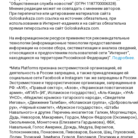
"Общественная служба новостей" (ОГРН 1187700006328).
Мнение редакции может не совпадать с мнением авторов.
При перепечатке или цитировании материалов сайта
Goloskavkaza.com ссылка на источник обязательна, при
использовании в Интернет-изданиях и на сайтах обязательна
прямая гиперссылка на сайт Goloskavkaza.com.
На информационном ресурсе применяются рекомендательные
технологии (информационные технологии предоставления
информации на основе сбора, систематизации и анализа сведений,
относящихся к предпочтениям пользователей сети "Интернет",
находящихся на территории Российской Федерации)".
Подробнее
.
*Meta Platforms признана экстремистской организацией, её
деятельность в России запрещена, а также принадлежащие ей
социальные сети Facebook и Instagram так же запрещены в России.
Экстремистские и террористические организации, запрещенные в
РФ: «АУЕ», «Правый сектор», «Азов», «Украинская повстанческая
армия», «ИГИЛ» (ИГ, Исламское государство), «Аль-Каида», «УНА-
УНСО», «Меджлис крымско-татарского народа», «Свидетели
Иеговы», «Движение Талибан», «Исламская группа», «Добровольчи
рух», «Чёрный комитет», «Мужское государство», «Штабы
Навального» и другие. Перечень иноагентов: Галкин, Моргенштерн,
Дудь, Невзоров, Макаревич, Гордон, Мирон Фёдоров (Оксимирон),
Смольянинов, Монеточка (Елизавета Гардымова), ФБК,
Навальный, Голос Америки, Дождь, Медуза, Верзилов,
Толоконникова, Понасенков, Пивоваров, Быков, Шац, Глуховский,
Долин, Троицкий, Земфира, Гудков, Варламов, Прусикин и другие.