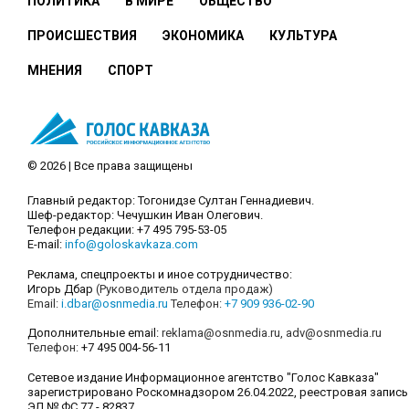
ПОЛИТИКА
В МИРЕ
ОБЩЕСТВО
ПРОИСШЕСТВИЯ
ЭКОНОМИКА
КУЛЬТУРА
МНЕНИЯ
СПОРТ
© 2026 | Все права защищены
Главный редактор: Тогонидзе Султан Геннадиевич.
Шеф-редактор: Чечушкин Иван Олегович.
Телефон редакции: +7 495 795-53-05
E-mail:
info@goloskavkaza.com
Реклама, спецпроекты и иное сотрудничество:
Игорь Дбар
(Руководитель отдела продаж)
Email:
i.dbar@osnmedia.ru
Телефон:
+7 909 936-02-90
Дополнительные email:
reklama@osnmedia.ru
,
adv@osnmedia.ru
Телефон:
+7 495 004-56-11
Сетевое издание Информационное агентство "Голос Кавказа"
зарегистрировано Роскомнадзором 26.04.2022, реестровая запись
ЭЛ № ФС 77 - 82837