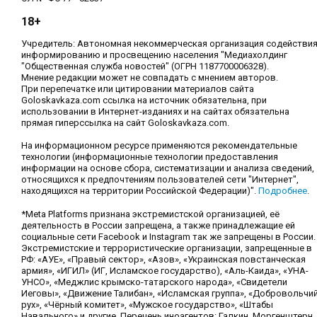
18+
Учредитель: Автономная некоммерческая организация содействи
информированию и просвещению населения "Медиахолдинг
"Общественная служба новостей" (ОГРН 1187700006328).
Мнение редакции может не совпадать с мнением авторов.
При перепечатке или цитировании материалов сайта
Goloskavkaza.com ссылка на источник обязательна, при
использовании в Интернет-изданиях и на сайтах обязательна
прямая гиперссылка на сайт Goloskavkaza.com.
На информационном ресурсе применяются рекомендательные
технологии (информационные технологии предоставления
информации на основе сбора, систематизации и анализа сведений,
относящихся к предпочтениям пользователей сети "Интернет",
находящихся на территории Российской Федерации)".
Подробнее
.
*Meta Platforms признана экстремистской организацией, её
деятельность в России запрещена, а также принадлежащие ей
социальные сети Facebook и Instagram так же запрещены в России.
Экстремистские и террористические организации, запрещенные в
РФ: «АУЕ», «Правый сектор», «Азов», «Украинская повстанческая
армия», «ИГИЛ» (ИГ, Исламское государство), «Аль-Каида», «УНА-
УНСО», «Меджлис крымско-татарского народа», «Свидетели
Иеговы», «Движение Талибан», «Исламская группа», «Добровольчи
рух», «Чёрный комитет», «Мужское государство», «Штабы
Навального» и другие. Перечень иноагентов: Галкин, Моргенштерн,