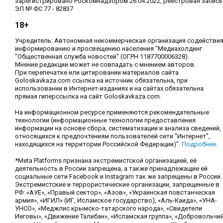
зарегистрировано Роскомнадзором 26.04.2022, реестровая запись
ЭЛ № ФС 77 - 82837
18+
Учредитель: Автономная некоммерческая организация содействи
информированию и просвещению населения "Медиахолдинг
"Общественная служба новостей" (ОГРН 1187700006328).
Мнение редакции может не совпадать с мнением авторов.
При перепечатке или цитировании материалов сайта
Goloskavkaza.com ссылка на источник обязательна, при
использовании в Интернет-изданиях и на сайтах обязательна
прямая гиперссылка на сайт Goloskavkaza.com.
На информационном ресурсе применяются рекомендательные
технологии (информационные технологии предоставления
информации на основе сбора, систематизации и анализа сведений,
относящихся к предпочтениям пользователей сети "Интернет",
находящихся на территории Российской Федерации)".
Подробнее
.
*Meta Platforms признана экстремистской организацией, её
деятельность в России запрещена, а также принадлежащие ей
социальные сети Facebook и Instagram так же запрещены в России.
Экстремистские и террористические организации, запрещенные в
РФ: «АУЕ», «Правый сектор», «Азов», «Украинская повстанческая
армия», «ИГИЛ» (ИГ, Исламское государство), «Аль-Каида», «УНА-
УНСО», «Меджлис крымско-татарского народа», «Свидетели
Иеговы», «Движение Талибан», «Исламская группа», «Добровольчи