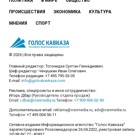
ПОЛИТИКА
В МИРЕ
ОБЩЕСТВО
ПРОИСШЕСТВИЯ
ЭКОНОМИКА
КУЛЬТУРА
МНЕНИЯ
СПОРТ
© 2026 | Все права защищены
Главный редактор: Тогонидзе Султан Геннадиевич.
Шеф-редактор: Чечушкин Иван Олегович.
Телефон редакции: +7 495 795-53-05
E-mail:
info@goloskavkaza.com
Реклама, спецпроекты и иное сотрудничество:
Игорь Дбар
(Руководитель отдела продаж)
Email:
i.dbar@osnmedia.ru
Телефон:
+7 909 936-02-90
Дополнительные email:
reklama@osnmedia.ru
,
adv@osnmedia.ru
Телефон:
+7 495 004-56-11
Сетевое издание Информационное агентство "Голос Кавказа"
зарегистрировано Роскомнадзором 26.04.2022, реестровая запись
ЭЛ № ФС 77 - 82837