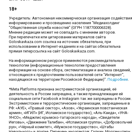
18+
Учредитель: Автономная некоммерческая организация содействи
информированию и просвещению населения "Медиахолдинг
"Общественная служба новостей" (ОГРН 1187700006328).
Мнение редакции может не совпадать с мнением авторов.
При перепечатке или цитировании материалов сайта
Goloskavkaza.com ссылка на источник обязательна, при
использовании в Интернет-изданиях и на сайтах обязательна
прямая гиперссылка на сайт Goloskavkaza.com.
На информационном ресурсе применяются рекомендательные
технологии (информационные технологии предоставления
информации на основе сбора, систематизации и анализа сведений,
относящихся к предпочтениям пользователей сети "Интернет",
находящихся на территории Российской Федерации)".
Подробнее
.
*Meta Platforms признана экстремистской организацией, её
деятельность в России запрещена, а также принадлежащие ей
социальные сети Facebook и Instagram так же запрещены в России.
Экстремистские и террористические организации, запрещенные в
РФ: «АУЕ», «Правый сектор», «Азов», «Украинская повстанческая
армия», «ИГИЛ» (ИГ, Исламское государство), «Аль-Каида», «УНА-
УНСО», «Меджлис крымско-татарского народа», «Свидетели
Иеговы», «Движение Талибан», «Исламская группа», «Добровольчи
рух», «Чёрный комитет», «Мужское государство», «Штабы
Навального» и другие. Перечень иноагентов: Галкин, Моргенштерн,