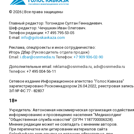
© 2026 | Все права защищены
Главный редактор: Тогонидзе Султан Геннадиевич.
Шеф-редактор: Чечушкин Иван Олегович.
Телефон редакции: +7 495 795-53-05
E-mail:
info@goloskavkaza.com
Реклама, спецпроекты и иное сотрудничество:
Игорь Дбар
(Руководитель отдела продаж)
Email:
i.dbar@osnmedia.ru
Телефон:
+7 909 936-02-90
Дополнительные email:
reklama@osnmedia.ru
,
adv@osnmedia.ru
Телефон:
+7 495 004-56-11
Сетевое издание Информационное агентство "Голос Кавказа"
зарегистрировано Роскомнадзором 26.04.2022, реестровая запись
ЭЛ № ФС 77 - 82837
18+
Учредитель: Автономная некоммерческая организация содействи
информированию и просвещению населения "Медиахолдинг
"Общественная служба новостей" (ОГРН 1187700006328).
Мнение редакции может не совпадать с мнением авторов.
При перепечатке или цитировании материалов сайта
Goloskavkaza.com ссылка на источник обязательна, при