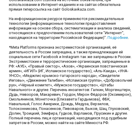
использовании в Интернет-изданиях и на сайтах обязательна
прямая гиперссылка на сайт Goloskavkaza.com.
На информационном ресурсе применяются рекомендательные
технологии (информационные технологии предоставления
информации на основе сбора, систематизации и анализа сведений,
относящихся к предпочтениям пользователей сети "Интернет",
находящихся на территории Российской Федерации)".
Подробнее
.
*Meta Platforms признана экстремистской организацией, её
деятельность в России запрещена, а также принадлежащие ей
социальные сети Facebook и Instagram так же запрещены в России.
Экстремистские и террористические организации, запрещенные в
РФ: «АУЕ», «Правый сектор», «Азов», «Украинская повстанческая
армия», «ИГИЛ» (ИГ, Исламское государство), «Аль-Каида», «УНА-
УНСО», «Меджлис крымско-татарского народа», «Свидетели
Иеговы», «Движение Талибан», «Исламская группа», «Добровольчи
рух», «Чёрный комитет», «Мужское государство», «Штабы
Навального» и другие. Перечень иноагентов: Галкин, Моргенштерн,
Дудь, Невзоров, Макаревич, Гордон, Мирон Фёдоров (Оксимирон),
Смольянинов, Монеточка (Елизавета Гардымова), ФБК,
Навальный, Голос Америки, Дождь, Медуза, Верзилов,
Толоконникова, Понасенков, Пивоваров, Быков, Шац, Глуховский,
Долин, Троицкий, Земфира, Гудков, Варламов, Прусикин и другие.
Полный перечень лиц и организаций, находящихся под судебным
запретом в России, можно найти на сайте Минюста РФ.