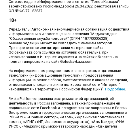
Сетевое издание Информационное агентство "Голос Кавказа"
зарегистрировано Роскомнадзором 26.04.2022, реестровая запись
ЭЛ № ФС 77 - 82837
18+
Учредитель: Автономная некоммерческая организация содействи
информированию и просвещению населения "Медиахолдинг
"Общественная служба новостей" (ОГРН 1187700006328).
Мнение редакции может не совпадать с мнением авторов.
При перепечатке или цитировании материалов сайта
Goloskavkaza.com ссылка на источник обязательна, при
использовании в Интернет-изданиях и на сайтах обязательна
прямая гиперссылка на сайт Goloskavkaza.com.
На информационном ресурсе применяются рекомендательные
технологии (информационные технологии предоставления
информации на основе сбора, систематизации и анализа сведений,
относящихся к предпочтениям пользователей сети "Интернет",
находящихся на территории Российской Федерации)".
Подробнее
.
*Meta Platforms признана экстремистской организацией, её
деятельность в России запрещена, а также принадлежащие ей
социальные сети Facebook и Instagram так же запрещены в России.
Экстремистские и террористические организации, запрещенные в
РФ: «АУЕ», «Правый сектор», «Азов», «Украинская повстанческая
армия», «ИГИЛ» (ИГ, Исламское государство), «Аль-Каида», «УНА-
УНСО», «Меджлис крымско-татарского народа», «Свидетели