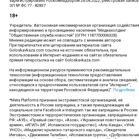
зарегистрировано Роскомнадзором 26.04.2022, реестровая запись
ЭЛ № ФС 77 - 82837
18+
Учредитель: Автономная некоммерческая организация содействи
информированию и просвещению населения "Медиахолдинг
"Общественная служба новостей" (ОГРН 1187700006328).
Мнение редакции может не совпадать с мнением авторов.
При перепечатке или цитировании материалов сайта
Goloskavkaza.com ссылка на источник обязательна, при
использовании в Интернет-изданиях и на сайтах обязательна
прямая гиперссылка на сайт Goloskavkaza.com.
На информационном ресурсе применяются рекомендательные
технологии (информационные технологии предоставления
информации на основе сбора, систематизации и анализа сведений,
относящихся к предпочтениям пользователей сети "Интернет",
находящихся на территории Российской Федерации)".
Подробнее
.
*Meta Platforms признана экстремистской организацией, её
деятельность в России запрещена, а также принадлежащие ей
социальные сети Facebook и Instagram так же запрещены в России.
Экстремистские и террористические организации, запрещенные в
РФ: «АУЕ», «Правый сектор», «Азов», «Украинская повстанческая
армия», «ИГИЛ» (ИГ, Исламское государство), «Аль-Каида», «УНА-
УНСО», «Меджлис крымско-татарского народа», «Свидетели
Иеговы», «Движение Талибан», «Исламская группа», «Добровольчи