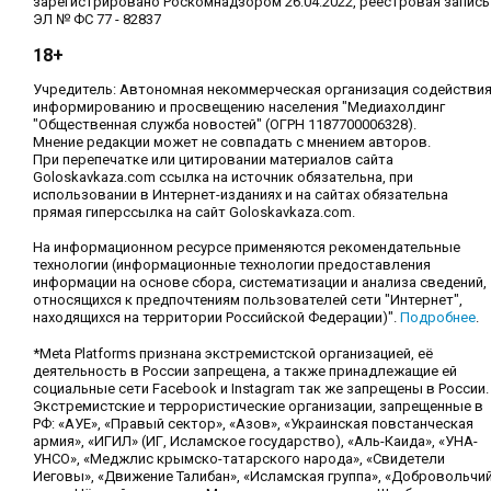
зарегистрировано Роскомнадзором 26.04.2022, реестровая запись
ЭЛ № ФС 77 - 82837
18+
Учредитель: Автономная некоммерческая организация содействи
информированию и просвещению населения "Медиахолдинг
"Общественная служба новостей" (ОГРН 1187700006328).
Мнение редакции может не совпадать с мнением авторов.
При перепечатке или цитировании материалов сайта
Goloskavkaza.com ссылка на источник обязательна, при
использовании в Интернет-изданиях и на сайтах обязательна
прямая гиперссылка на сайт Goloskavkaza.com.
На информационном ресурсе применяются рекомендательные
технологии (информационные технологии предоставления
информации на основе сбора, систематизации и анализа сведений,
относящихся к предпочтениям пользователей сети "Интернет",
находящихся на территории Российской Федерации)".
Подробнее
.
*Meta Platforms признана экстремистской организацией, её
деятельность в России запрещена, а также принадлежащие ей
социальные сети Facebook и Instagram так же запрещены в России.
Экстремистские и террористические организации, запрещенные в
РФ: «АУЕ», «Правый сектор», «Азов», «Украинская повстанческая
армия», «ИГИЛ» (ИГ, Исламское государство), «Аль-Каида», «УНА-
УНСО», «Меджлис крымско-татарского народа», «Свидетели
Иеговы», «Движение Талибан», «Исламская группа», «Добровольчи