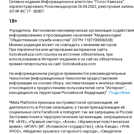
Сетевое издание Информационное агентство "Голос Кавказа"
зарегистрировано Роскомнадзором 26.04.2022, реестровая запись
ЭЛ № ФС 77 - 82837
18+
Учредитель: Автономная некоммерческая организация содействи
информированию и просвещению населения "Медиахолдинг
"Общественная служба новостей" (ОГРН 1187700006328).
Мнение редакции может не совпадать с мнением авторов.
При перепечатке или цитировании материалов сайта
Goloskavkaza.com ссылка на источник обязательна, при
использовании в Интернет-изданиях и на сайтах обязательна
прямая гиперссылка на сайт Goloskavkaza.com.
На информационном ресурсе применяются рекомендательные
технологии (информационные технологии предоставления
информации на основе сбора, систематизации и анализа сведений,
относящихся к предпочтениям пользователей сети "Интернет",
находящихся на территории Российской Федерации)".
Подробнее
.
*Meta Platforms признана экстремистской организацией, её
деятельность в России запрещена, а также принадлежащие ей
социальные сети Facebook и Instagram так же запрещены в России.
Экстремистские и террористические организации, запрещенные в
РФ: «АУЕ», «Правый сектор», «Азов», «Украинская повстанческая
армия», «ИГИЛ» (ИГ, Исламское государство), «Аль-Каида», «УНА-
УНСО», «Меджлис крымско-татарского народа», «Свидетели