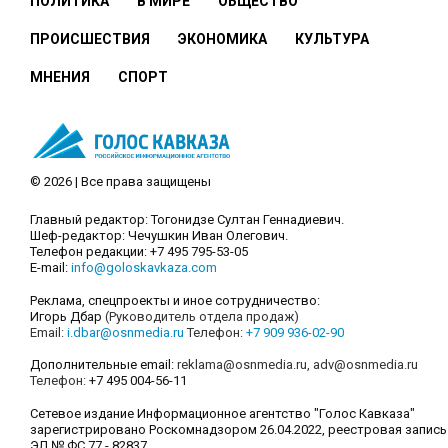
ПОЛИТИКА
В МИРЕ
ОБЩЕСТВО
ПРОИСШЕСТВИЯ
ЭКОНОМИКА
КУЛЬТУРА
МНЕНИЯ
СПОРТ
© 2026 | Все права защищены
Главный редактор: Тогонидзе Султан Геннадиевич.
Шеф-редактор: Чечушкин Иван Олегович.
Телефон редакции: +7 495 795-53-05
E-mail:
info@goloskavkaza.com
Реклама, спецпроекты и иное сотрудничество:
Игорь Дбар
(Руководитель отдела продаж)
Email:
i.dbar@osnmedia.ru
Телефон:
+7 909 936-02-90
Дополнительные email:
reklama@osnmedia.ru
,
adv@osnmedia.ru
Телефон:
+7 495 004-56-11
Сетевое издание Информационное агентство "Голос Кавказа"
зарегистрировано Роскомнадзором 26.04.2022, реестровая запись
ЭЛ № ФС 77 - 82837