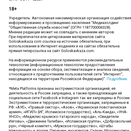
18+
Учредитель: Автономная некоммерческая организация содействи
информированию и просвещению населения "Медиахолдинг
"Общественная служба новостей" (ОГРН 1187700006328).
Мнение редакции может не совпадать с мнением авторов.
При перепечатке или цитировании материалов сайта
Goloskavkaza.com ссылка на источник обязательна, при
использовании в Интернет-изданиях и на сайтах обязательна
прямая гиперссылка на сайт Goloskavkaza.com.
На информационном ресурсе применяются рекомендательные
технологии (информационные технологии предоставления
информации на основе сбора, систематизации и анализа сведений,
относящихся к предпочтениям пользователей сети "Интернет",
находящихся на территории Российской Федерации)".
Подробнее
.
*Meta Platforms признана экстремистской организацией, её
деятельность в России запрещена, а также принадлежащие ей
социальные сети Facebook и Instagram так же запрещены в России.
Экстремистские и террористические организации, запрещенные в
РФ: «АУЕ», «Правый сектор», «Азов», «Украинская повстанческая
армия», «ИГИЛ» (ИГ, Исламское государство), «Аль-Каида», «УНА-
УНСО», «Меджлис крымско-татарского народа», «Свидетели
Иеговы», «Движение Талибан», «Исламская группа», «Добровольчи
рух», «Чёрный комитет», «Мужское государство», «Штабы
Навального» и другие. Перечень иноагентов: Галкин, Моргенштерн,