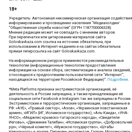
18+
Учредитель: Автономная некоммерческая организация содействи
информированию и просвещению населения "Медиахолдинг
"Общественная служба новостей" (ОГРН 1187700006328).
Мнение редакции может не совпадать с мнением авторов.
При перепечатке или цитировании материалов сайта
Goloskavkaza.com ссылка на источник обязательна, при
использовании в Интернет-изданиях и на сайтах обязательна
прямая гиперссылка на сайт Goloskavkaza.com.
На информационном ресурсе применяются рекомендательные
технологии (информационные технологии предоставления
информации на основе сбора, систематизации и анализа сведений,
относящихся к предпочтениям пользователей сети "Интернет",
находящихся на территории Российской Федерации)".
Подробнее
.
*Meta Platforms признана экстремистской организацией, её
деятельность в России запрещена, а также принадлежащие ей
социальные сети Facebook и Instagram так же запрещены в России.
Экстремистские и террористические организации, запрещенные в
РФ: «АУЕ», «Правый сектор», «Азов», «Украинская повстанческая
армия», «ИГИЛ» (ИГ, Исламское государство), «Аль-Каида», «УНА-
УНСО», «Меджлис крымско-татарского народа», «Свидетели
Иеговы», «Движение Талибан», «Исламская группа», «Добровольчи
рух», «Чёрный комитет», «Мужское государство», «Штабы
Навального» и другие. Перечень иноагентов: Галкин, Моргенштерн,