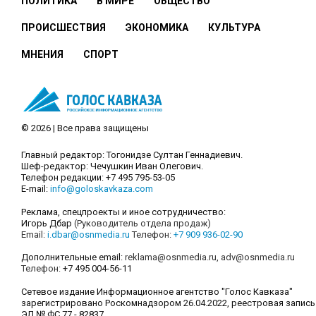
ПОЛИТИКА
В МИРЕ
ОБЩЕСТВО
ПРОИСШЕСТВИЯ
ЭКОНОМИКА
КУЛЬТУРА
МНЕНИЯ
СПОРТ
© 2026 | Все права защищены
Главный редактор: Тогонидзе Султан Геннадиевич.
Шеф-редактор: Чечушкин Иван Олегович.
Телефон редакции: +7 495 795-53-05
E-mail:
info@goloskavkaza.com
Реклама, спецпроекты и иное сотрудничество:
Игорь Дбар
(Руководитель отдела продаж)
Email:
i.dbar@osnmedia.ru
Телефон:
+7 909 936-02-90
Дополнительные email:
reklama@osnmedia.ru
,
adv@osnmedia.ru
Телефон:
+7 495 004-56-11
Сетевое издание Информационное агентство "Голос Кавказа"
зарегистрировано Роскомнадзором 26.04.2022, реестровая запись
ЭЛ № ФС 77 - 82837