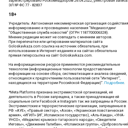
зарегистрировано Роскомнадзором 26.04.2022, реестровая запись
ЭЛ № ФС 77 - 82837
18+
Учредитель: Автономная некоммерческая организация содействи
информированию и просвещению населения "Медиахолдинг
"Общественная служба новостей" (ОГРН 1187700006328).
Мнение редакции может не совпадать с мнением авторов.
При перепечатке или цитировании материалов сайта
Goloskavkaza.com ссылка на источник обязательна, при
использовании в Интернет-изданиях и на сайтах обязательна
прямая гиперссылка на сайт Goloskavkaza.com.
На информационном ресурсе применяются рекомендательные
технологии (информационные технологии предоставления
информации на основе сбора, систематизации и анализа сведений,
относящихся к предпочтениям пользователей сети "Интернет",
находящихся на территории Российской Федерации)".
Подробнее
.
*Meta Platforms признана экстремистской организацией, её
деятельность в России запрещена, а также принадлежащие ей
социальные сети Facebook и Instagram так же запрещены в России.
Экстремистские и террористические организации, запрещенные в
РФ: «АУЕ», «Правый сектор», «Азов», «Украинская повстанческая
армия», «ИГИЛ» (ИГ, Исламское государство), «Аль-Каида», «УНА-
УНСО», «Меджлис крымско-татарского народа», «Свидетели
Иеговы», «Движение Талибан», «Исламская группа», «Добровольчи