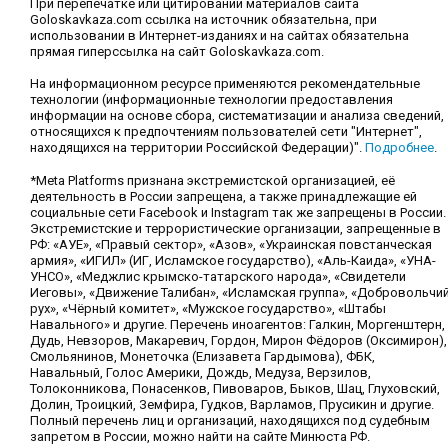
При перепечатке или цитировании материалов сайта
Goloskavkaza.com ссылка на источник обязательна, при
использовании в Интернет-изданиях и на сайтах обязательна
прямая гиперссылка на сайт Goloskavkaza.com.
На информационном ресурсе применяются рекомендательные
технологии (информационные технологии предоставления
информации на основе сбора, систематизации и анализа сведений,
относящихся к предпочтениям пользователей сети "Интернет",
находящихся на территории Российской Федерации)".
Подробнее
.
*Meta Platforms признана экстремистской организацией, её
деятельность в России запрещена, а также принадлежащие ей
социальные сети Facebook и Instagram так же запрещены в России.
Экстремистские и террористические организации, запрещенные в
РФ: «АУЕ», «Правый сектор», «Азов», «Украинская повстанческая
армия», «ИГИЛ» (ИГ, Исламское государство), «Аль-Каида», «УНА-
УНСО», «Меджлис крымско-татарского народа», «Свидетели
Иеговы», «Движение Талибан», «Исламская группа», «Добровольчи
рух», «Чёрный комитет», «Мужское государство», «Штабы
Навального» и другие. Перечень иноагентов: Галкин, Моргенштерн,
Дудь, Невзоров, Макаревич, Гордон, Мирон Фёдоров (Оксимирон),
Смольянинов, Монеточка (Елизавета Гардымова), ФБК,
Навальный, Голос Америки, Дождь, Медуза, Верзилов,
Толоконникова, Понасенков, Пивоваров, Быков, Шац, Глуховский,
Долин, Троицкий, Земфира, Гудков, Варламов, Прусикин и другие.
Полный перечень лиц и организаций, находящихся под судебным
запретом в России, можно найти на сайте Минюста РФ.